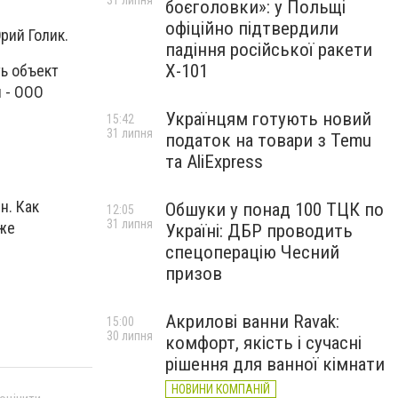
31 липня
боєголовки»: у Польщі
офіційно підтвердили
рий Голик.
падіння російської ракети
Х-101
ть объект
я - ООО
Українцям готують новий
15:42
31 липня
податок на товари з Temu
та AliExpress
н. Как
Обшуки у понад 100 ТЦК по
12:05
31 липня
уже
Україні: ДБР проводить
спецоперацію Чесний
призов
Акрилові ванни Ravak:
15:00
30 липня
комфорт, якість і сучасні
рішення для ванної кімнати
НОВИНИ КОМПАНІЙ