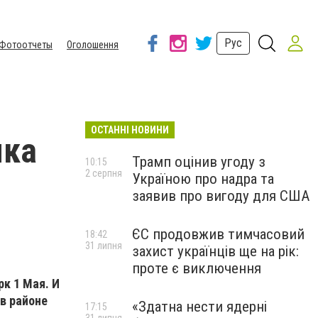
Рус
Фотоотчеты
Оголошення
ОСТАННІ НОВИНИ
яка
Трамп оцінив угоду з
10:15
2 серпня
Україною про надра та
заявив про вигоду для США
ЄС продовжив тимчасовий
18:42
31 липня
захист українців ще на рік:
проте є виключення
к 1 Мая. И
в районе
«Здатна нести ядерні
17:15