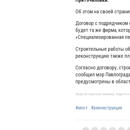
Об этом на своей стран
Договор с подрядчиком о
будет та же фирма, кото
«Специализированная пе
Строительные работы об
реконструкцию также пла
Согласно договору, стро
сообщил мэр Павлограда
предусмотрены в облас
Якщо ви помітили помилку, виділіть нео
#мост
#реконструкция