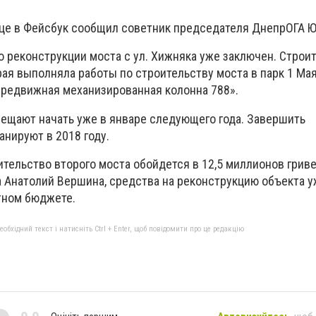
ице в Фейсбук сообщил советник председателя ДнепрОГА Ю
 реконструкции моста с ул. Хижняка уже заключен. Строи
рая выполняла работы по строительству моста в парк 1 Ма
редвижная механизированная колонна 788».
ещают начать уже в январе следующего года. Завершить
нируют в 2018 году.
ительство второго моста обойдется в 12,5 миллионов гриве
 Анатолий Вершина, средства на реконструкцию объекта 
тном бюджете.
бхідний текст і натисніть Ctrl + Enter, щоб повідомити про це редакцію