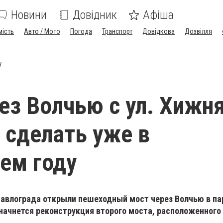
Новини
Довідник
Афіша
мість
Авто / Мото
Погода
Транспорт
Довідкова
Дозвілля
у
ез Волчью с ул. Хижн
сделать уже в
ем году
Павлограда открыли пешеходный мост через Волчью в пар
начнется реконструкция второго моста, расположенного 