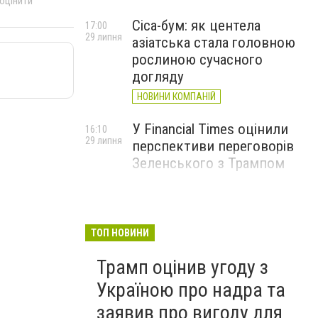
 оцінити
Cica-бум: як центела
17:00
29 липня
азіатська стала головною
рослиною сучасного
догляду
НОВИНИ КОМПАНІЙ
У Financial Times оцінили
16:10
29 липня
перспективи переговорів
Зеленського з Трампом
ТОП НОВИНИ
Трамп оцінив угоду з
Україною про надра та
заявив про вигоду для