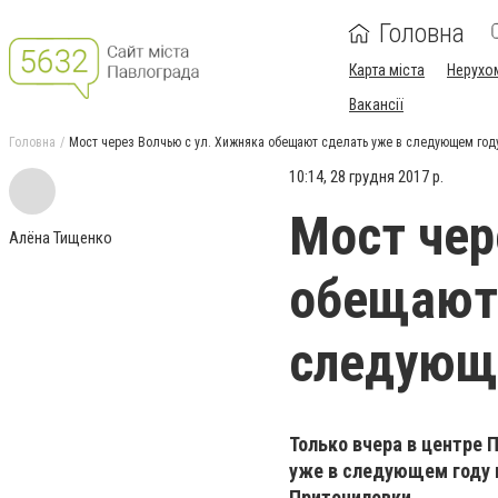
Головна
Карта міста
Нерухо
Вакансії
Головна
Мост через Волчью с ул. Хижняка обещают сделать уже в следующем год
10:14, 28 грудня 2017 р.
Мост чер
Алёна Тищенко
обещают 
следующ
Только вчера в центре 
уже в следующем году 
Приточиловки.