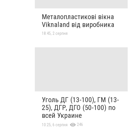
Металопластикові вікна
Viknaland від виробника
18:45, 2 серпня
Уголь ДГ (13-100), ГМ (13-
25), ДГР, ДГО (50-100) по
всей Украине
246
10:25, 6 серпня