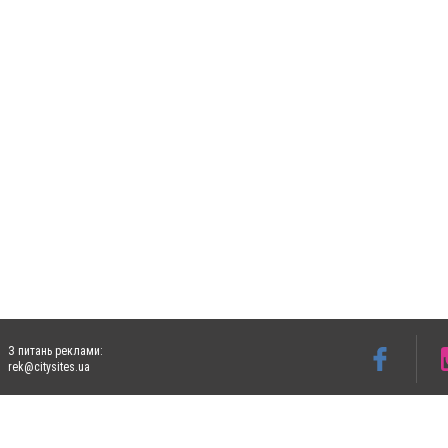
З питань реклами:
rek@citysites.ua
Допускається цитування матеріалів без отримання попередньої згоди 5632.com.ua за
пошукових систем гіперпосилання на цитовані статті не нижче другого абзацу в тек