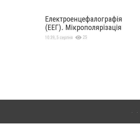
Електроенцефалографія
(ЕЕГ). Мікрополярізація
25
10:39, 5 серпня
лограда. Для інтернет-видань обов'язкове розміщення прямого, відкритого для