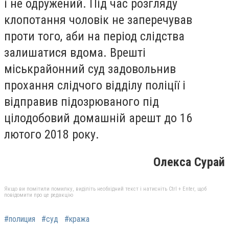
і не одружений. Під час розгляду
клопотання чоловік не заперечував
проти того, аби на період слідства
залишатися вдома. Врешті
міськрайонний суд задовольнив
прохання слідчого відділу поліції і
відправив підозрюваного під
цілодобовий домашній арешт до 16
лютого 2018 року.
Олекса Сурай
Якщо ви помітили помилку, виділіть необхідний текст і натисніть Ctrl + Enter, щоб
повідомити про це редакцію
#полиция
#суд
#кража