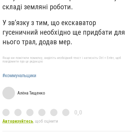
складі земляні роботи.
У зв’язку з тим, що екскаватор
гусеничний необхідно ще придбати для
нього трал, додав мер.
Якщо ви помітили помилку, виділіть необхідний текст і натисніть Ctrl + Enter, щоб
повідомити про це редакцію
#коммунальщики
Алёна Тищенко
0,0
Авторизуйтесь
, щоб оцінити