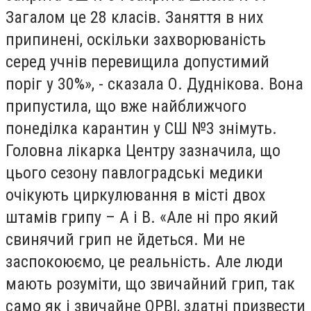
Загалом це 28 класів. Заняття в них
припинені, оскільки захворюваність
серед учнів перевищила допустимий
поріг у 30%», - сказала О. Дуднікова. Вона
припустила, що вже найближчого
понеділка карантин у СШ №3 знімуть.
Головна лікарка Центру зазначила, що
цього сезону павлоградські медики
очікують циркулювання в місті двох
штамів грипу – А і В. «Але ні про який
свинячий грип не йдеться. Ми не
заспокоюємо, це реальність. Але люди
мають розуміти, що звичайний грип, так
само як і звичайне ОРВІ, здатні призвести