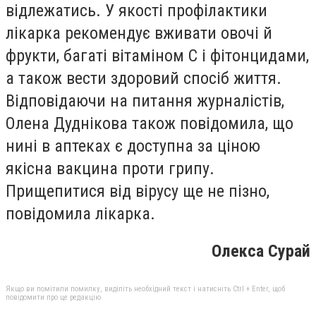
відлежатись. У якості профілактики
лікарка рекомендує вживати овочі й
фрукти, багаті вітаміном С і фітонцидами,
а також вести здоровий спосіб життя.
Відповідаючи на питання журналістів,
Олена Дуднікова також повідомила, що
нині в аптеках є доступна за ціною
якісна вакцина проти грипу.
Прищепитися від вірусу ще не пізно,
повідомила лікарка.
Олекса Сурай
Якщо ви помітили помилку, виділіть необхідний текст і натисніть Ctrl + Enter, щоб
повідомити про це редакцію