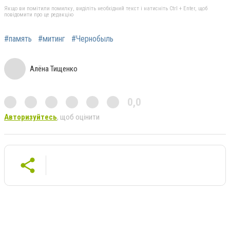
Якщо ви помітили помилку, виділіть необхідний текст і натисніть Ctrl + Enter, щоб
повідомити про це редакцію
#память
#митинг
#Чернобыль
Алёна Тищенко
0,0
Авторизуйтесь
, щоб оцінити