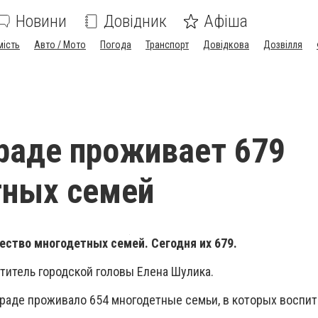
Новини
Довідник
Афіша
мість
Авто / Мото
Погода
Транспорт
Довідкова
Дозвілля
раде проживает 679
тных семей
ество многодетных семей. Сегодня их 679.
титель городской головы Елена Шулика.
граде проживало 654 многодетные семьи, в которых воспи