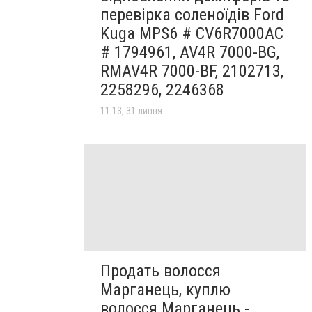
перевірка соленоїдів Ford
Kuga MPS6 # CV6R7000AC
# 1794961, AV4R 7000-BG,
RMAV4R 7000-BF, 2102713,
2258296, 2246368
11:13, 31 липня
Продать волосся
Марганець, куплю
волосся Марганець -