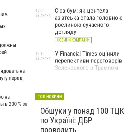
Cica-бум: як центела
17:00
ние.
29 липня
азіатська стала головною
рослиною сучасного
ных
догляду
НОВИНИ КОМПАНІЙ
 должны
оей
У Financial Times оцінили
16:10
29 липня
перспективи переговорів
Зеленського з Трампом
ендовать на
лугу перед
во на
ТОП НОВИНИ
ы в 200 % за
Обшуки у понад 100 ТЦК
по Україні: ДБР
проводить