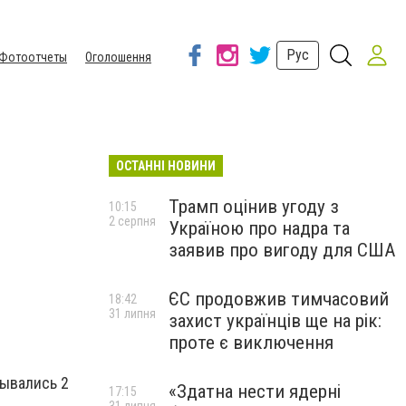
Рус
Фотоотчеты
Оголошення
ОСТАННІ НОВИНИ
Трамп оцінив угоду з
10:15
2 серпня
Україною про надра та
заявив про вигоду для США
ЄС продовжив тимчасовий
18:42
31 липня
захист українців ще на рік:
проте є виключення
тывались 2
«Здатна нести ядерні
17:15