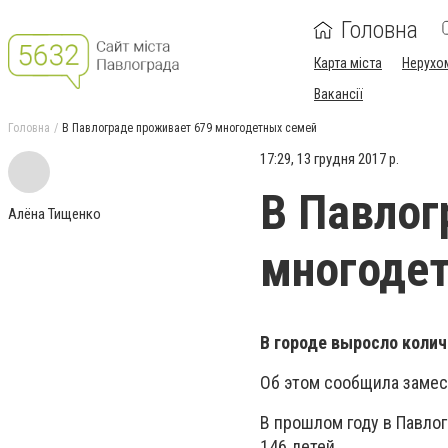
Головна
Карта міста
Нерухо
Вакансії
Головна
В Павлограде проживает 679 многодетных семей
17:29, 13 грудня 2017 р.
В Павлог
Алёна Тищенко
многоде
В городе выросло колич
Об этом сообщила замес
В прошлом году в Павло
146 детей.