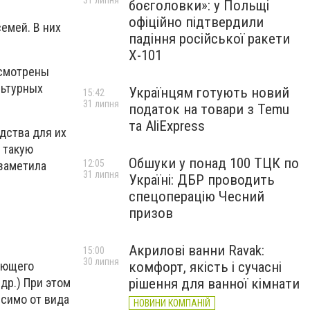
31 липня
боєголовки»: у Польщі
офіційно підтвердили
емей. В них
падіння російської ракети
Х-101
усмотрены
льтурных
Українцям готують новий
15:42
31 липня
податок на товари з Temu
та AliExpress
дства для их
 такую
Обшуки у понад 100 ТЦК по
12:05
 заметила
31 липня
Україні: ДБР проводить
спецоперацію Чесний
призов
Акрилові ванни Ravak:
15:00
30 липня
ующего
комфорт, якість і сучасні
др.) При этом
рішення для ванної кімнати
симо от вида
НОВИНИ КОМПАНІЙ