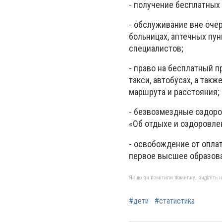
- получение бесплатных
- обслуживание вне оче
больницах, аптечных пу
специалистов;
- право на бесплатный 
такси, автобусах, а так
маршрута и расстояния;
- безвозмездные оздоро
«Об отдыхе и оздоровле
- освобождение от оплат
первое высшее образова
Якщо ви помітили помилку, виділіть нео
#дети
#статистика