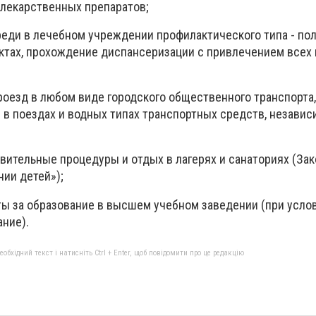
 лекарственных препаратов;
реди в лечебном учреждении профилактического типа - пол
нктах, прохождение диспансеризации с привлечением всех
проезд в любом виде городского общественного транспорта
же в поездах и водных типах транспортных средств, независ
вительные процедуры и отдых в лагерях и санаториях (За
нии детей»);
ы за образование в высшем учебном заведении (при услов
ние).
бхідний текст і натисніть Ctrl + Enter, щоб повідомити про це редакцію