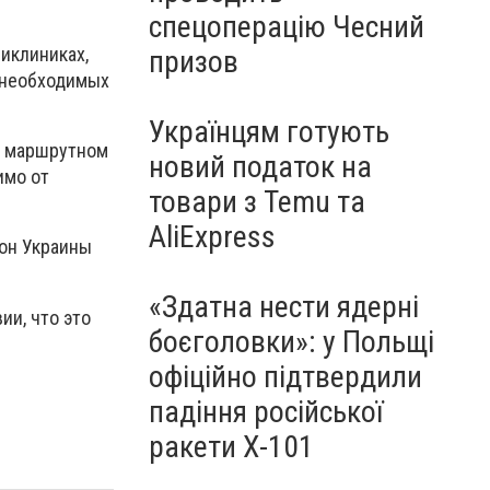
спецоперацію Чесний
иклиниках,
призов
 необходимых
Українцям готують
, маршрутном
новий податок на
имо от
товари з Temu та
AliExpress
кон Украины
«Здатна нести ядерні
ии, что это
боєголовки»: у Польщі
офіційно підтвердили
падіння російської
ракети Х-101