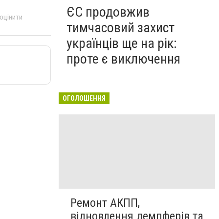
ЄС продовжив
 оцінити
тимчасовий захист
українців ще на рік:
проте є виключення
ОГОЛОШЕННЯ
Ремонт АКПП,
відновлення демпферів та