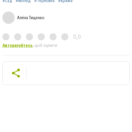
#суд
#мопед
#Терновка
#кража
Алёна Тищенко
0,0
Авторизуйтесь
, щоб оцінити