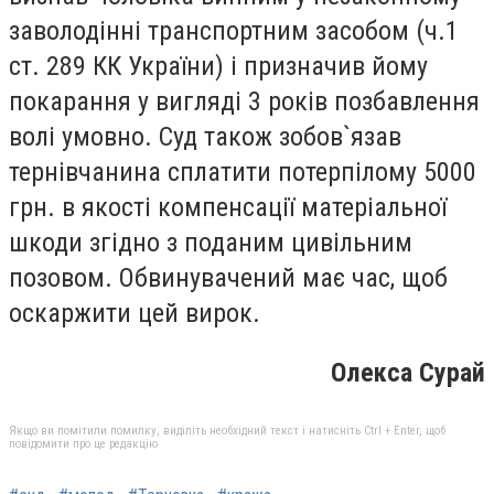
заволодінні транспортним засобом (ч.1
ст. 289 КК України) і призначив йому
покарання у вигляді 3 років позбавлення
волі умовно. Суд також зобов`язав
тернівчанина сплатити потерпілому 5000
грн. в якості компенсації матеріальної
шкоди згідно з поданим цивільним
позовом. Обвинувачений має час, щоб
оскаржити цей вирок.
Олекса
Сурай
Якщо ви помітили помилку, виділіть необхідний текст і натисніть Ctrl + Enter, щоб
повідомити про це редакцію