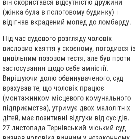
він скористався відсутністю дружини
(жінка була в пологовому будинку) і
відігнав вкрадений мопед до ломбарду.
Під час судового розгляду чоловік
висловив каяття у скоєному, погодився із
цивільним позовом тестя, але був проти
застосування щодо себе амністії.
Вирішуючи долю обвинуваченого, суд
врахував те, що чоловік працює
(монтажником місцевого комунального
підприємства), утримує двох малолітніх
дітей, має позитивні відгуки від сусідів.
27 листопада Тернівський міський суд
визнав чоловіка винним у незаконному