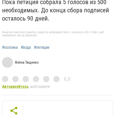
Пока петиция собрала 5 голосов из 500
необходимых. До конца сбора подписей
осталось 90 дней.
Якщо ви помітили помилку, виділіть необхідний текст і натисніть Ctrl + Enter, щоб
повідомити про це редакцію
#колонка
#вода
#петиции
Алёна Тищенко
0,0
Авторизуйтесь
, щоб оцінити