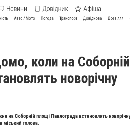
Новини
Довідник
Афіша
мість
Авто / Мото
Погода
Транспорт
Довідкова
Дозвілля
домо, коли на Соборній
тановлять новорічну
жня на Соборній площі Павлограда встановлять новорічну
 міський голова.