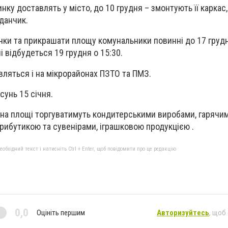
ку доставлять у місто, до 10 грудня – змонтують її каркас
данчик.
нки та прикрашати площу комунальники повинні до 17 груд
і відбудеться 19 грудня о 15:30.
вляться і на мікрорайонах ПЗТО та ПМЗ.
унь 15 січня.
ні на площі торгуватимуть кондитерськими виробами, гарячи
рибутикою та сувенірами, іграшковою продукцією .
бхідний текст і натисніть Ctrl + Enter, щоб повідомити про це редакцію
0,0
Оцініть першим
Авторизуйтесь
, щоб