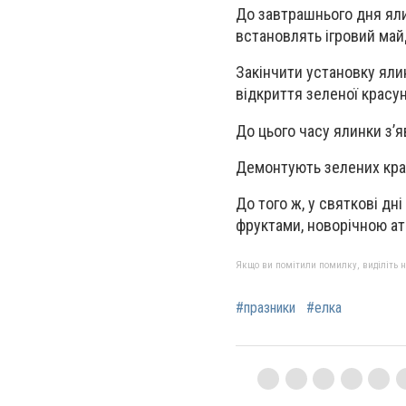
До завтрашнього дня ялин
встановлять ігровий май
Закінчити установку яли
відкриття зеленої красун
До цього часу ялинки з’я
Демонтують зелених крас
До того ж, у святкові д
фруктами, новорічною ат
Якщо ви помітили помилку, виділіть нео
#празники
#елка