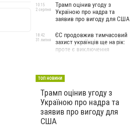
Трамп оцінив угоду з
10:15
2 серпня
Україною про надра та
заявив про вигоду для США
ЄС продовжив тимчасовий
18:42
31 липня
захист українців ще на рік:
проте є виключення
ТОП НОВИНИ
Трамп оцінив угоду з
Україною про надра та
заявив про вигоду для
США