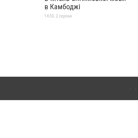
в Камбоджі
14:50, 2 серпня
лограда. Для інтернет-видань обов'язкове розміщення прямого, відкритого для
лама" публікуються на правах реклами.
ості
Правила сайту