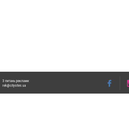
З питань реклами:
rek@citysites.ua
Допускається цитування матеріалів без отримання попередньої згоди 5632.com.ua за
пошукових систем гіперпосилання на цитовані статті не нижче другого абзацу в тек
Матеріали з плашками "Новини компаній", "Промо", "Партнерський матеріал", "Партнер
Реклама на сайті
Ф