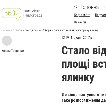
Головна
Карта міста
Нерухо
Вакансії
Головна
Стало відомо, коли на Соборній площі встановлять новорічну ялинку
12:59, 4 грудня 2017 р.
Стало ві
Алёна Тищенко
площі вс
ялинку
До кінця наступного ти
Таке розпорядження дав