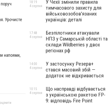
У Чехії змінили правила
18:19
, поруч
4 серпня
тимчасового захисту для
військовозобов'язаних
українців: деталі
ня. Урочисте
Безпілотники атакували
17:48
4 серпня
НПЗ у Самарській області та
склади Wildberries у двох
регіонах рф
ми напоями,
У застосунку Резерв+
14:00
4 серпня
стався масовий збій —
додаток не відкривається
Що насправді відбувається
10:15
4 серпня
з українською ракетою FP-
9: відповідь Fire Point
 оцінити