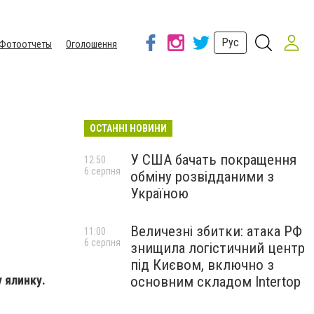
Рус
Фотоотчеты
Оголошення
ОСТАННІ НОВИНИ
У США бачать покращення
12:50
6 серпня
обміну розвідданими з
Україною
Величезні збитки: атака РФ
11:00
6 серпня
знищила логістичний центр
під Києвом, включно з
 ялинку.
основним складом Intertop