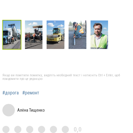
Якщо ви помітили помилку, виділіть необхідний текст і натисніть Ctrl + Enter, щоб
повідомити про це редакцію
#дорога
#ремонт
Алёна Тищенко
0,0