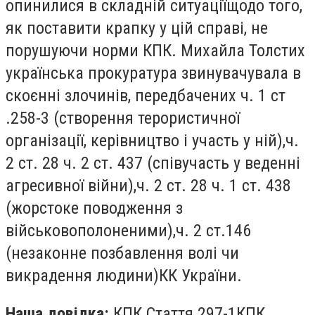
опинилися в складній ситуаціїщодо того,
як поставити крапку у цій справі, не
порушуючи норми КПК. Михайла Толстих
українська прокуратура звинувачувала в
скоєнні злочинів, передбачених ч. 1 ст
.258-3 (створення терористичної
організації, керівництво і участь у ній),ч.
2 ст. 28 ч. 2 ст. 437 (співучасть у веденні
агресивної війни),ч. 2 ст. 28 ч. 1 ст. 438
(жорстоке поводження з
військовополоненими),ч. 2 ст.146
(незаконне позбавлення волі чи
викрадення людини)КК України.
Наша довідка:
КПК Стаття 297-1КПК