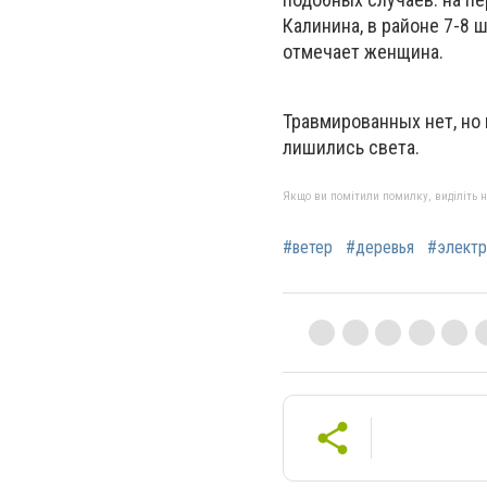
Калинина, в районе 7-8 
отмечает женщина.
Травмированных нет, но
лишились света.
Якщо ви помітили помилку, виділіть нео
#ветер
#деревья
#электр