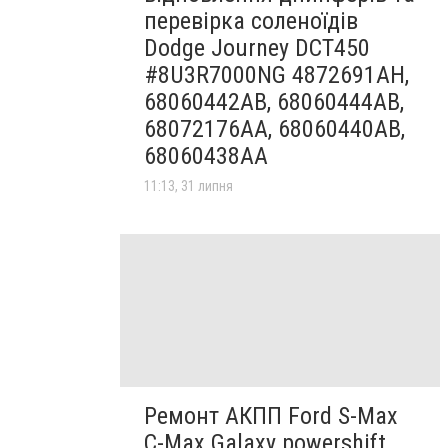
перевірка соленоїдів
Dodge Journey DCT450
#8U3R7000NG 4872691AH,
68060442AB, 68060444AB,
68072176AA, 68060440AB,
68060438AA
11:13, 31 липня
Ремонт АКПП Ford S-Max
C-Max Galaxy powershift