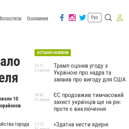
Рус
Фотоотчеты
Оголошення
ОСТАННІ НОВИНИ
пало
Трамп оцінив угоду з
10:15
2 серпня
Україною про надра та
еля
заявив про вигоду для США
ЄС продовжив тимчасовий
18:42
около 10
31 липня
захист українців ще на рік:
рорайонов
проте є виключення
«Здатна нести ядерні
ойства города
17:15