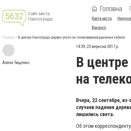
Головна
Карта міста
Нерухо
Вакансії
Головна
В центре Павлограда дерево упало на телекоммуникационные кабеля
14:39, 23 вересня 2017 р.
В центре
Алёна Тищенко
на телек
Вчера, 22 сентября, из
случаев падения дерева
лишились света.
Об этом корреспонденту