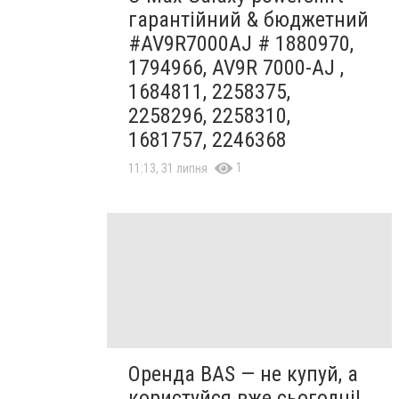
гарантійний & бюджетний
#AV9R7000AJ # 1880970,
1794966, AV9R 7000-AJ ,
1684811, 2258375,
2258296, 2258310,
1681757, 2246368
1
11:13, 31 липня
Оренда BAS — не купуй, а
користуйся вже сьогодні!