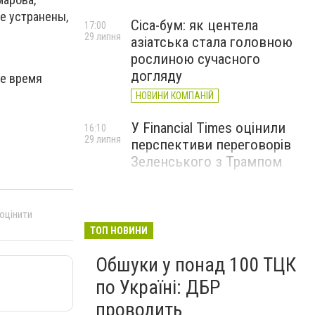
же устранены,
Cica-бум: як центела
17:00
29 липня
азіатська стала головною
рослиною сучасного
догляду
ое время
НОВИНИ КОМПАНІЙ
У Financial Times оцінили
16:10
29 липня
перспективи переговорів
Зеленського з Трампом
 оцінити
ТОП НОВИНИ
Обшуки у понад 100 ТЦК
по Україні: ДБР
проводить