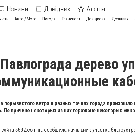
Новини
Довідник
Афіша
мість
Авто / Мото
Погода
Транспорт
Довідкова
Дозвілля
 Павлограда дерево у
оммуникационные каб
-за порывистого ветра в разных точках города произошло 
. По причине некоторых из них горожане некоторых мик
 сайта 5632.com.ua сообщила начальник участка благоустр