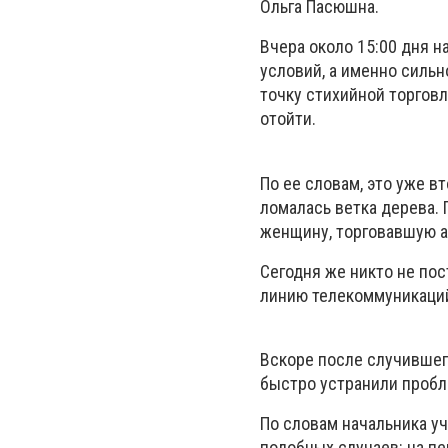
Ольга Пасюшна.
Вчера около 15:00 дня н
условий, а именно сильн
точку стихийной торговл
отойти.
По ее словам, это уже в
ломалась ветка дерева. 
женщину, торговавшую а
Сегодня же никто не пос
линию телекоммуникаций
Вскоре после случившег
быстро устранили пробл
По словам начальника уч
подобных случаев: на пе