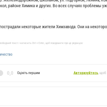
школ, районе Химика и других. Во всех случаях проблемы у
 пострадали некоторые жители Химзавода. Они на некотор
бхідний текст і натисніть Ctrl + Enter, щоб повідомити про це редакцію
ичество
0,0
Оцініть першим
Авторизуйтесь
, щоб