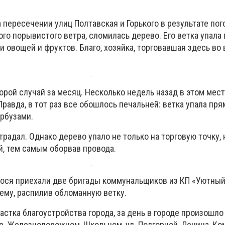
а пересечении улиц Полтавская и Горького в результате по
ого порывистого ветра, сломилась дерево. Его ветка упала
и овощей и фруктов. Благо, хозяйка, торговавшая здесь во
торой случай за месяц. Несколько недель назад в этом мес
Правда, в тот раз все обошлось печальней: ветка упала пря
рбузами.
традал. Однако дерево упало не только на торговую точку, 
, тем самым оборвав провода.
ося приехали две бригады коммунальщиков из КП «Уютный 
ему, распилив обломанную ветку.
астка благоустройства города, за день в городе произошло
р. Железнодорожном, Школьном, ул. Подгорной, Ленина, Ко