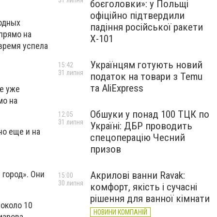
31 липня
боєголовки»: у Польщі
офіційно підтвердили
годных
падіння російської ракети
 прямо на
Х-101
 время успела
Українцям готують новий
15:42
31 липня
податок на товари з Temu
та AliExpress
те уже
мо на
Обшуки у понад 100 ТЦК по
12:05
31 липня
Україні: ДБР проводить
но еще и на
спецоперацію Чесний
призов
город». Они
Акрилові ванни Ravak:
15:00
30 липня
комфорт, якість і сучасні
рішення для ванної кімнати
 около 10
НОВИНИ КОМПАНІЙ
марова,