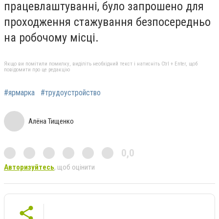
працевлаштуванні, було запрошено для
проходження стажування безпосередньо
на робочому місці.
Якщо ви помітили помилку, виділіть необхідний текст і натисніть Ctrl + Enter, щоб
повідомити про це редакцію
#ярмарка
#трудоустройство
Алёна Тищенко
0,0
Авторизуйтесь
, щоб оцінити