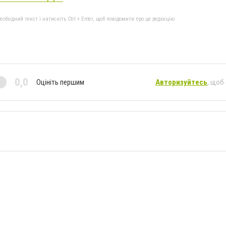
бхідний текст і натисніть Ctrl + Enter, щоб повідомити про це редакцію
0,0
Оцініть першим
Авторизуйтесь
, щоб