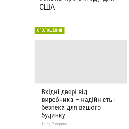
США
ОГОЛОШЕННЯ
Вхідні двері від
виробника – надійність і
безпека для вашого
будинку
18:45, 2 серпня