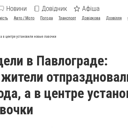
Новини
Довідник
Афіша
мість
Авто / Мото
Погода
Транспорт
Довідкова
Дозвілля
 а в центре установили новые лавочки
дели в Павлограде:
жители отпраздновал
ода, а в центре устан
вочки