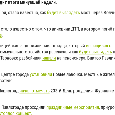
дит итоги минувшей недели.
бря, стало известно, как
будет выглядеть
мост через Волч
 стало известно о том, что виновник ДТП, в котором погиб 
е
.
олицейские задержали павлоградца, который
выращивал на 
коммунального хозяйства рассказали как
будет выглядеть
п
 Терновке разбойники
напали
на пенсионера. Виктор Павли
в центре города
установили
новые лавочки. Местные жител
сателя.
 Павлоград
начал отмечать
233-й День рождения. Журнали
 в Павлограде проходили
праздничные мероприятия,
приуро
стоялся концерт.