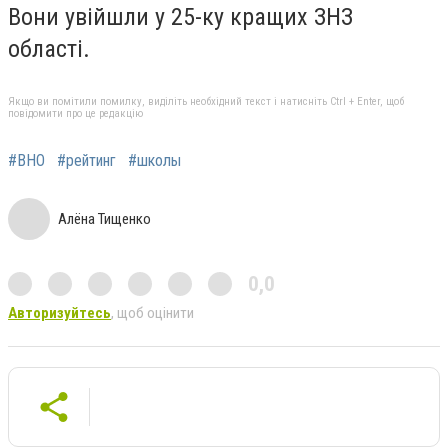
Вони увійшли у 25-ку кращих ЗНЗ
області.
Якщо ви помітили помилку, виділіть необхідний текст і натисніть Ctrl + Enter, щоб
повідомити про це редакцію
#ВНО
#рейтинг
#школы
Алёна Тищенко
0,0
Авторизуйтесь
, щоб оцінити