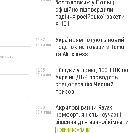
31 липня
боєголовки»: у Польщі
офіційно підтвердили
падіння російської ракети
Х-101
Українцям готують новий
15:42
31 липня
податок на товари з Temu
та AliExpress
 оцінити
Обшуки у понад 100 ТЦК по
12:05
31 липня
Україні: ДБР проводить
спецоперацію Чесний
призов
Акрилові ванни Ravak:
15:00
30 липня
комфорт, якість і сучасні
рішення для ванної кімнати
НОВИНИ КОМПАНІЙ