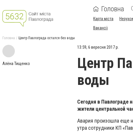
Головна
Карта міста
Нерухо
Вакансії
Головна
Центр Павлограда остался без воды
13:59, 6 вересня 2017 р.
Центр Па
Алёна Тищенко
воды
Сегодня в Павлограде н
жители центральной час
Авария произошла еще н
утра сотрудники КП «Па