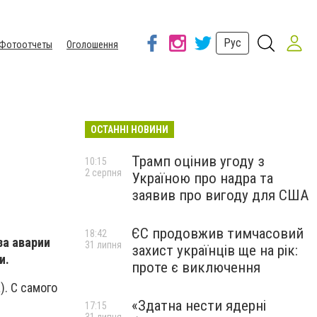
Рус
Фотоотчеты
Оголошення
ОСТАННІ НОВИНИ
Трамп оцінив угоду з
10:15
2 серпня
Україною про надра та
заявив про вигоду для США
ЄС продовжив тимчасовий
18:42
за аварии
31 липня
захист українців ще на рік:
и.
проте є виключення
. С самого
«Здатна нести ядерні
17:15