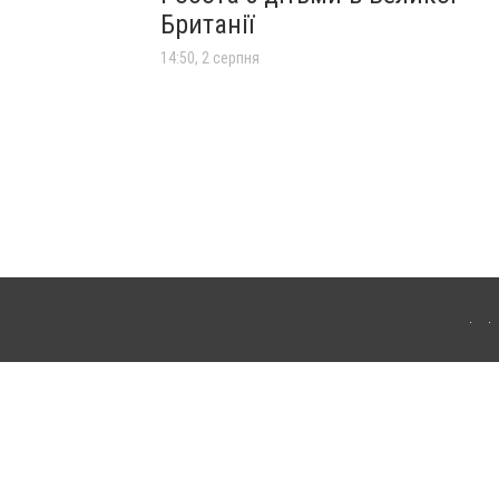
Британії
14:50, 2 серпня
лограда. Для інтернет-видань обов'язкове розміщення прямого, відкритого для
лама" публікуються на правах реклами.
ості
Правила сайту