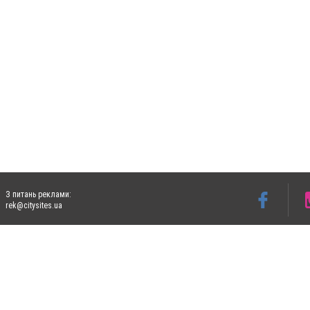
З питань реклами:
rek@citysites.ua
Допускається цитування матеріалів без отримання попередньої згоди 5632.com.ua за
пошукових систем гіперпосилання на цитовані статті не нижче другого абзацу в тек
Матеріали з плашками "Новини компаній", "Промо", "Партнерський матеріал", "Партнер
Реклама на сайті
Ф