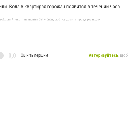
или. Вода в квартирах горожан появится в течении часа.
бхідний текст і натисніть Ctrl + Enter, щоб повідомити про це редакцію
0,0
Оцініть першим
Авторизуйтесь
, щоб