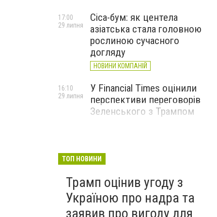
Cica-бум: як центела
17:00
29 липня
азіатська стала головною
рослиною сучасного
догляду
НОВИНИ КОМПАНІЙ
У Financial Times оцінили
16:10
29 липня
перспективи переговорів
Зеленського з Трампом
ТОП НОВИНИ
Трамп оцінив угоду з
Україною про надра та
заявив про вигоду для