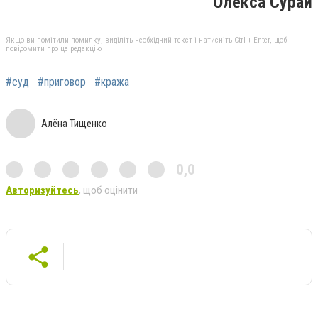
Олекса Сурай
Якщо ви помітили помилку, виділіть необхідний текст і натисніть Ctrl + Enter, щоб
повідомити про це редакцію
#суд
#приговор
#кража
Алёна Тищенко
0,0
Авторизуйтесь
, щоб оцінити