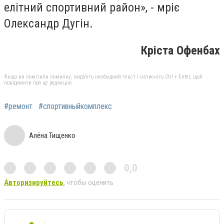
елітний спортивний район», - мріє
Олександр Дугін.
Кріста Офенбах
Якщо ви помітили помилку, виділіть необхідний текст і натисніть Ctrl + Enter, щоб
повідомити про це редакцію
#ремонт
#спортивныйкомплекс
Алёна Тищенко
0,0
Авторизируйтесь
, чтобы оценить