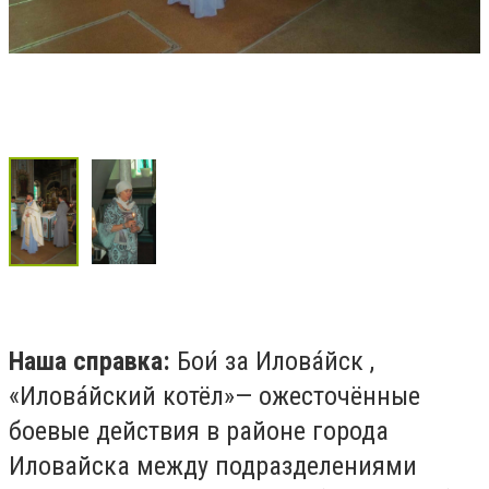
Наша справка:
Бои́ за Илова́йск ,
«Илова́йский котёл»— ожесточённые
боевые действия в районе города
Иловайска между подразделениями