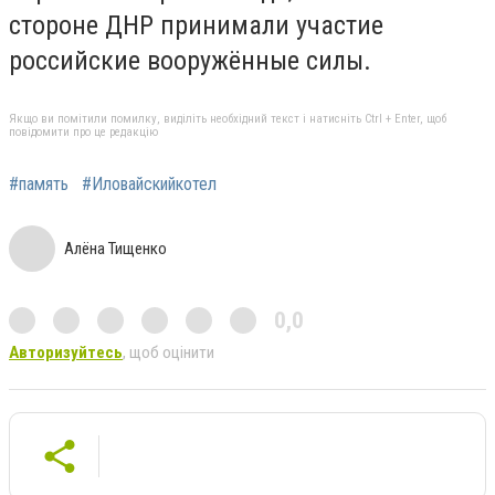
стороне ДНР принимали участие
российские вооружённые силы.
Якщо ви помітили помилку, виділіть необхідний текст і натисніть Ctrl + Enter, щоб
повідомити про це редакцію
#память
#Иловайскийкотел
Алёна Тищенко
0,0
Авторизуйтесь
, щоб оцінити