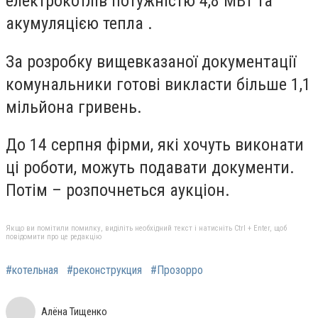
електрокотлів потужністю 4,8 МВт та
акумуляцією тепла .
За розробку вищевказаної документації
комунальники готові викласти більше 1,1
мільйона гривень.
До 14 серпня фірми, які хочуть виконати
ці роботи, можуть подавати документи.
Потім – розпочнеться аукціон.
Якщо ви помітили помилку, виділіть необхідний текст і натисніть Ctrl + Enter, щоб
повідомити про це редакцію
#котельная
#реконструкция
#Прозорро
Алёна Тищенко