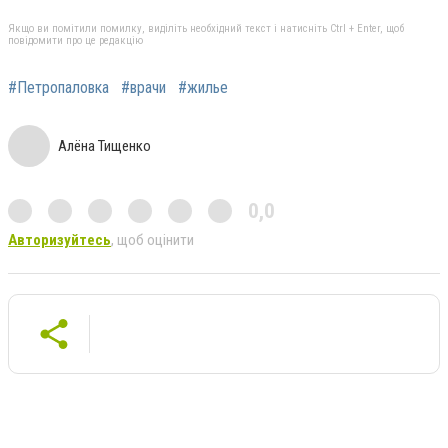
Якщо ви помітили помилку, виділіть необхідний текст і натисніть Ctrl + Enter, щоб
повідомити про це редакцію
#Петропаловка
#врачи
#жилье
Алёна Тищенко
0,0
Авторизуйтесь
, щоб оцінити