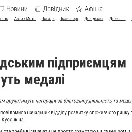
Новини
Довідник
Афіша
мість
Авто / Мото
Погода
Транспорт
Довідкова
Дозвілля
адським підприємцям
уть медалі
м вручатимуть нагороди за благодійну діяльність та меце
я повідомила начальник відділу розвитку споживчого ринку 
 Кусочкіна.
 міста треба відзначати не просто грамотою чи сувеніром, 