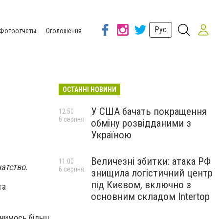
Рус
Фотоотчеты
Оголошення
ОСТАННІ НОВИНИ
У США бачать покращення
12:50
6 серпня
обміну розвідданими з
Україною
Величезні збитки: атака РФ
11:00
натство.
6 серпня
знищила логістичний центр
під Києвом, включно з
та
основним складом Intertop
а чимось більш