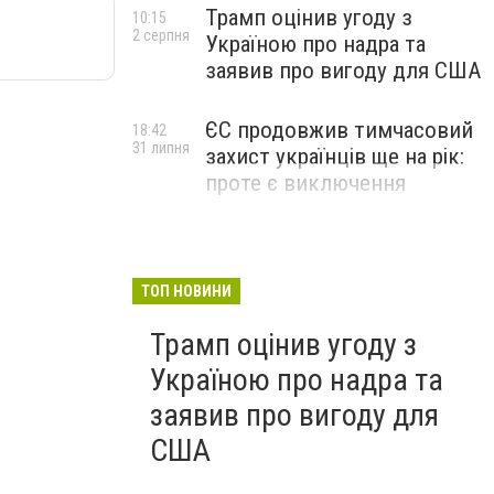
Трамп оцінив угоду з
10:15
2 серпня
Україною про надра та
заявив про вигоду для США
ЄС продовжив тимчасовий
18:42
31 липня
захист українців ще на рік:
проте є виключення
ТОП НОВИНИ
Трамп оцінив угоду з
Україною про надра та
заявив про вигоду для
США