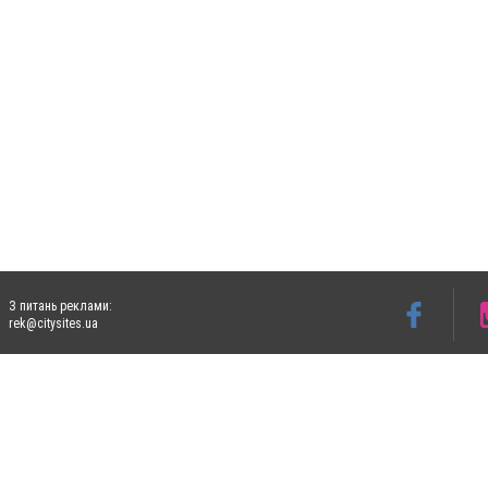
З питань реклами:
rek@citysites.ua
Допускається цитування матеріалів без отримання попередньої згоди 5632.com.ua за
пошукових систем гіперпосилання на цитовані статті не нижче другого абзацу в тек
Матеріали з плашками "Новини компаній", "Промо", "Партнерський матеріал", "Партнер
Реклама на сайті
Ф