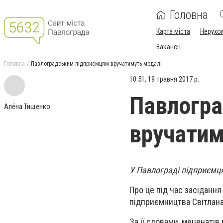
Головна
Карта міста
Нерухо
Вакансії
Головна
Павлоградським підприємцям вручатимуть медалі
10:51, 19 травня 2017 р.
Павлогр
Алёна Тищенко
вручатим
У Павлограді підприємця
Про це під час засіданн
підприємництва Світлана
За її словами, меценатів