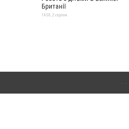
Британії
14:50, 2 серпня
лограда. Для інтернет-видань обов'язкове розміщення прямого, відкритого для
лама" публікуються на правах реклами.
ості
Правила сайту