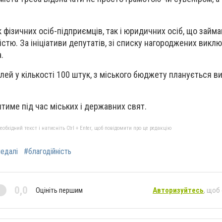
 фізичних осіб-підприємців, так і юридичних осіб, що займ
стю. За ініціативи депутатів, зі списку нагороджених викл
а.
лей у кількості 100 штук, з міського бюджету планується в
име під час міських і державних свят.
бхідний текст і натисніть Ctrl + Enter, щоб повідомити про це редакцію
едалі
#благодійність
0,0
Оцініть першим
Авторизуйтесь
, щоб