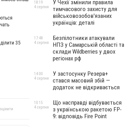
У Чехії змінили правила
18:19
4 серпня
тимчасового захисту для
військовозобов'язаних
аються
українців: деталі
ючать
Безпілотники атакували
17:48
иділити 35
4 серпня
НПЗ у Самарській області та
склади Wildberries у двох
регіонах рф
У застосунку Резерв+
14:00
4 серпня
стався масовий збій —
додаток не відкривається
Що насправді відбувається
10:15
4 серпня
з українською ракетою FP-
 оцінити
9: відповідь Fire Point