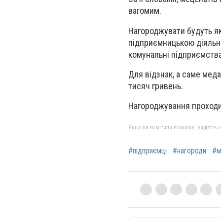
вагомим.
Нагороджувати будуть як
підприємницькою діяльні
комунальні підприємств
Для відзнак, а саме меда
тисяч гривень.
Нагороджування проходит
Якщо ви помітили помилку, виділіть нео
#підприємці
#нагороди
#м