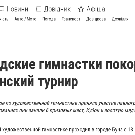
Новини
Довідник
Афіша
мість
Авто / Мото
Погода
Транспорт
Довідкова
Дозвілля
дские гимнастки поко
нский турнир
ре по художественной гимнастике приняли участие павлог
ованиях они заняли 6 призовых мест, Кубок и золотую мед
 художественной гимнастике проходил в городе Буча с 13 п