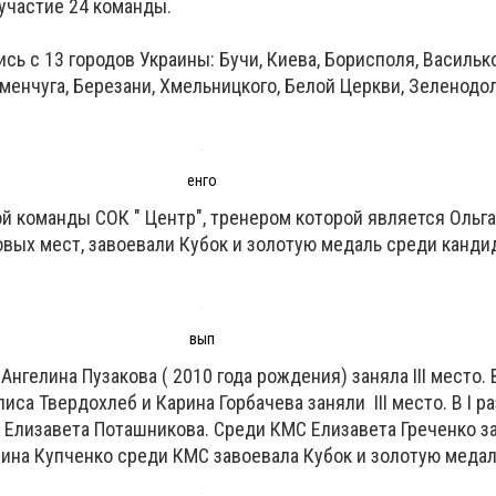
участие 24 команды.
сь с 13 городов Украины: Бучи, Киева, Борисполя, Василько
енчуга, Березани, Хмельницкого, Белой Церкви, Зеленодол
енго
й команды СОК " Центр", тренером которой является Ольга
овых мест, завоевали Кубок и золотую медаль среди канди
вып
нгелина Пузакова ( 2010 года рождения) заняла III место. В
иса Твердохлеб и Карина Горбачева заняли III место. В I р
Елизавета Поташникова. Среди КМС Елизавета Греченко за
лина Купченко среди КМС завоевала Кубок и золотую медал