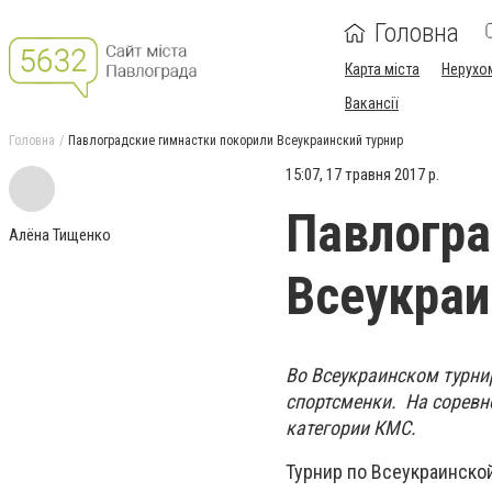
Головна
Карта міста
Нерухо
Вакансії
Головна
Павлоградские гимнастки покорили Всеукраинский турнир
15:07, 17 травня 2017 р.
Павлогра
Алёна Тищенко
Всеукраи
Во Всеукраинском турни
спортсменки. На соревн
категории КМС.
Турнир по Всеукраинской