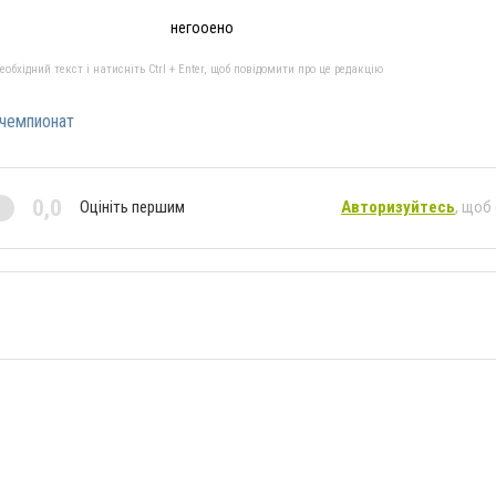
негооено
бхідний текст і натисніть Ctrl + Enter, щоб повідомити про це редакцію
чемпионат
0,0
Оцініть першим
Авторизуйтесь
, щоб