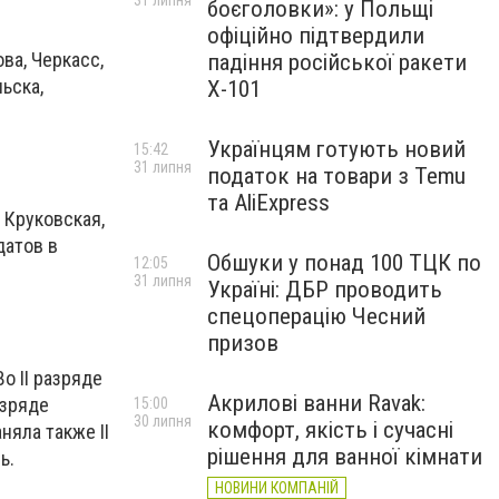
31 липня
боєголовки»: у Польщі
офіційно підтвердили
ва, Черкасс,
падіння російської ракети
ьска,
Х-101
Українцям готують новий
15:42
31 липня
податок на товари з Temu
та AliExpress
 Круковская,
датов в
Обшуки у понад 100 ТЦК по
12:05
31 липня
Україні: ДБР проводить
спецоперацію Чесний
призов
о II разряде
Акрилові ванни Ravak:
азряде
15:00
30 липня
комфорт, якість і сучасні
няла также II
рішення для ванної кімнати
ь.
НОВИНИ КОМПАНІЙ