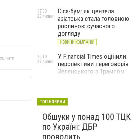
Cica-бум: як центела
17:00
29 липня
азіатська стала головною
рослиною сучасного
догляду
НОВИНИ КОМПАНІЙ
У Financial Times оцінили
16:10
 оцінити
29 липня
перспективи переговорів
Зеленського з Трампом
ТОП НОВИНИ
Обшуки у понад 100 ТЦК
по Україні: ДБР
проводить