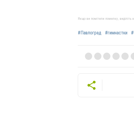
Якщо ви помітили помилку, виділіть нео
#Павлоград
#гимнастки
#