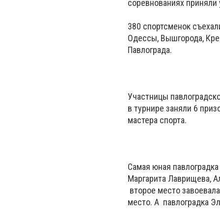
соревнованиях приняли 
380 спортсменок съехали
Одессы, Вышгорода, Крем
Павлограда.
Участницы павлоградско
в турнире заняли 6 приз
мастера спорта.
Самая юная павлоградка А
Маргарита Лаврищева, Ал
второе место завоевала 
место. А павлоградка Э