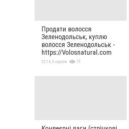
Продати волосся
Зеленодольськ, куплю
волосся Зеленодольськ -
https://Volosnatural.com
13
23:14, 5 серпня
Конвеєрні ваги (стрічкові