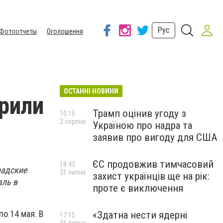
Рус
Фотоотчеты
Оголошення
ОСТАННІ НОВИНИ
рили
Трамп оцінив угоду з
10:15
2 серпня
Україною про надра та
заявив про вигоду для США
ЄС продовжив тимчасовий
18:42
радские
31 липня
захист українців ще на рік:
аль в
проте є виключення
о 14 мая. В
«Здатна нести ядерні
17:15