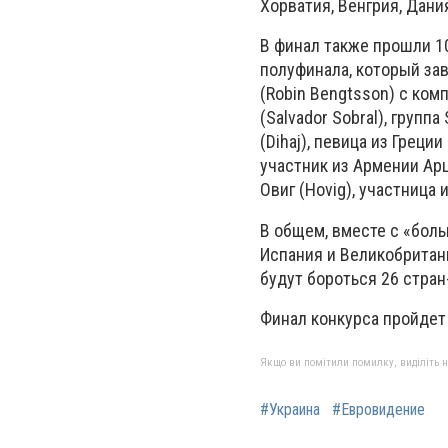
Хорватия, Венгрия, Дани
В финал также прошли 1
полуфинала, который зав
(Robin Bengtsson) с ком
(Salvador Sobral), груп
(Dihaj), певица из Грец
участник из Армении Арцв
Овиг (Hovig), участница 
В общем, вместе с «боль
Испания и Великобритани
будут бороться 26 стран
Финал конкурса пройдет 
Якщо ви помітили помилку, виділіть нео
#Украина
#Евровидение