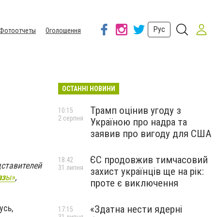
Рус
Фотоотчеты
Оголошення
ОСТАННІ НОВИНИ
Трамп оцінив угоду з
10:15
2 серпня
Україною про надра та
заявив про вигоду для США
ЄС продовжив тимчасовий
18:42
дставителей
31 липня
захист українців ще на рік:
аз
ы»
,
проте є виключення
усь,
«Здатна нести ядерні
17:15