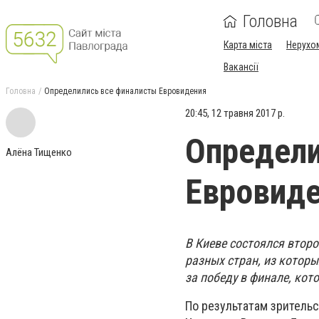
Головна
Карта міста
Нерухо
Вакансії
Головна
Определились все финалисты Евровидения
20:45, 12 травня 2017 р.
Определи
Алёна Тищенко
Евровид
В Киеве состоялся втор
разных стран, из котор
за победу в финале, кот
По результатам зрительс