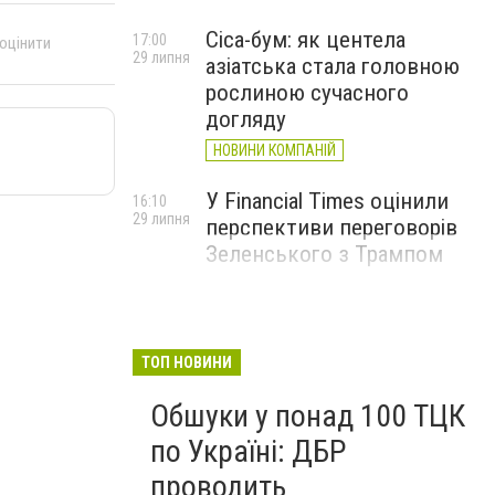
Cica-бум: як центела
17:00
 оцінити
29 липня
азіатська стала головною
рослиною сучасного
догляду
НОВИНИ КОМПАНІЙ
У Financial Times оцінили
16:10
29 липня
перспективи переговорів
Зеленського з Трампом
ТОП НОВИНИ
Обшуки у понад 100 ТЦК
по Україні: ДБР
проводить