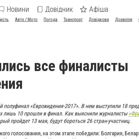
Новини
Довідник
Афіша
мість
Авто / Мото
Погода
Транспорт
Довідкова
Дозвілля
лись все финалисты
ения
ой полуфинал «Евровидения-2017». В нем выступили 18 пре
ых лишь 10 прошли в финал. Как выяснили журналисты
«Фр
орый пройдет 13 мая, будут бороться 26 стран-участниц.
кого голосования, на этом этапе победили: Болгария, Белар