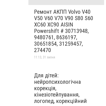
Ремонт АКПП Volvo V40
V50 V60 V70 V90 S80 S60
XC60 XC90 AISIN
Powershift # 30713948,
9480761, 8636197,
30651854, 31259457,
274470
11:13, 31 липня
Для дітей:
нейропсихологічна
корекція,
кінезіотейпування,
логопед, корекційний