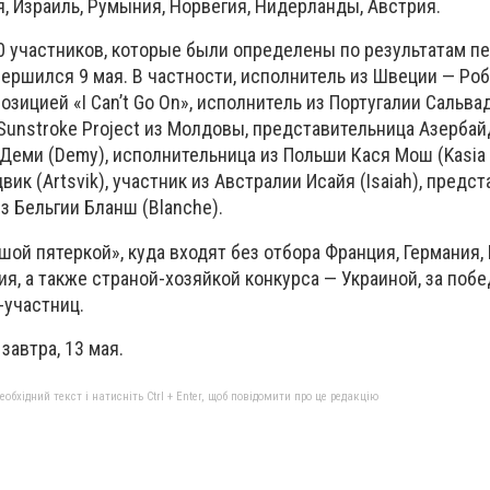
я, Израиль, Румыния, Норвегия, Нидерланды, Австрия.
0 участников, которые были определены по результатам п
ершился 9 мая. В частности, исполнитель из Швеции — Ро
позицией «I Can’t Go On», исполнитель из Португалии Сальв
па Sunstroke Project из Молдовы, представительница Азерб
ии Деми (Demy), исполнительница из Польши Кася Мош (Kasia 
ик (Artsvik), участник из Австралии Исайя (Isaiah), предс
из Бельгии Бланш (Blanche).
шой пятеркой», куда входят без отбора Франция, Германия, 
я, а также страной-хозяйкой конкурса — Украиной, за побе
-участниц.
завтра, 13 мая.
бхідний текст і натисніть Ctrl + Enter, щоб повідомити про це редакцію