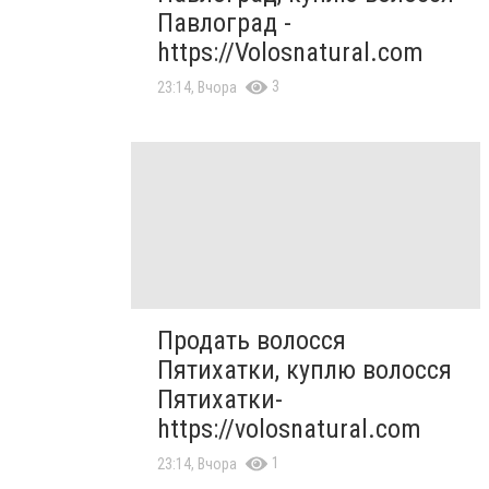
Павлоград -
https://Volosnatural.com
3
23:14, Вчора
Продать волосся
Пятихатки, куплю волосся
Пятихатки-
https://volosnatural.com
1
23:14, Вчора