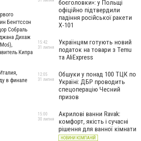
31 липня
боєголовки»: у Польщі
офіційно підтвердили
ервого
падіння російської ракети
бин Бенгтссон
Х-101
адор Собраль
айджана Дихаж
Українцям готують новий
15:42
Moś),
31 липня
податок на товари з Temu
тавитель Кипра
та AliExpress
Италия,
Обшуки у понад 100 ТЦК по
12:05
ду в финале
31 липня
Україні: ДБР проводить
спецоперацію Чесний
призов
Акрилові ванни Ravak:
15:00
30 липня
комфорт, якість і сучасні
рішення для ванної кімнати
НОВИНИ КОМПАНІЙ