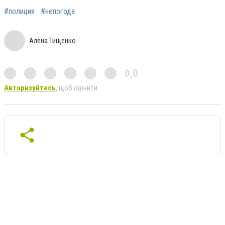
#полиция
#непогода
Алёна Тищенко
0,0
Авторизуйтесь
, щоб оцінити