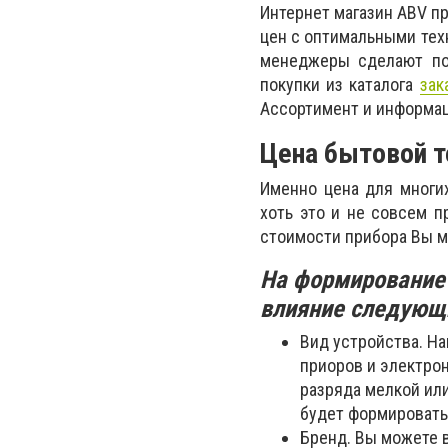
Интернет магазин ABV п
цен с оптимальными тех
менеджеры сделают по
покупки из каталога
зак
Ассортимент и информац
Цена бытовой т
Именно цена для многи
хоть это и не совсем п
стоимости прибора Вы м
На формирование
влияние следующ
Вид устройства. Н
приоров и электрон
разряда мелкой или
будет формировать
Бренд. Вы можете 