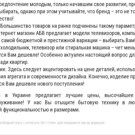
предпочтение молодым, только начавшим свое развитие, пр
бирать, однако при этом учитывайте, что бренд – это не т
ество!
 Большинство товаров на ранке подчинены такому парамет
тернет магазин АБВ предлагает модели телевизоров, комп
в самой бюджетной и престижной вариации – выбирать Вам
холодильник, телевизор или стиральная машина – чет мен
ется Вам дешевле! Особенно актуален настоящий вопрос д
ади квартир.
е. Здесь следует акцентировать на цене деталей, исполь
ия агрегата и современности дизайна. Конечно, изделие 
ся Вам дешевле нового поступления!
В в Украине предлагает лучшие цены, высочайшее
луживание! У нас Вы отыщите бытовую технику в л
й функциональностью и размерами.
бхідний текст і натисніть Ctrl + Enter, щоб повідомити про це редакцію