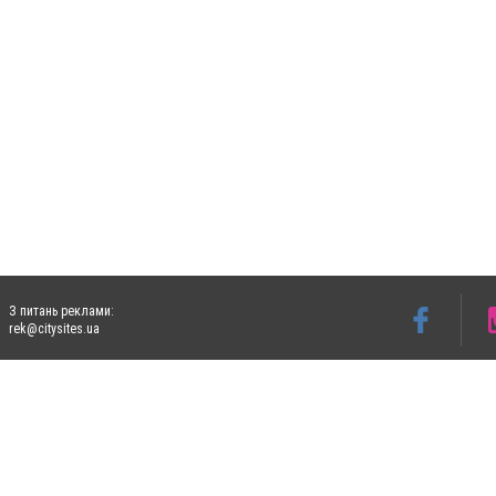
З питань реклами:
rek@citysites.ua
Допускається цитування матеріалів без отримання попередньої згоди 5632.com.ua за
пошукових систем гіперпосилання на цитовані статті не нижче другого абзацу в тек
Матеріали з плашками "Новини компаній", "Промо", "Партнерський матеріал", "Партнер
Реклама на сайті
Ф