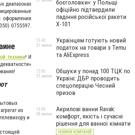
31 липня
боєголовки»: у Польщі
ых диапазонах
офіційно підтвердили
ифицированные
падіння російської ракети
и оформления
Х-101
050) 0755597.
Українцям готують новий
15:42
аине
31 липня
податок на товари з Temu
та AliExpress
ой техники
! И
адекватности»
Обшуки у понад 100 ТЦК по
ования!
12:05
31 липня
Україні: ДБР проводить
ют
спецоперацію Чесний
призов
 бытовых
Акрилові ванни Ravak:
15:00
агрегат из
30 липня
комфорт, якість і сучасні
 телевизору и
рішення для ванної кімнати
астоящей
НОВИНИ КОМПАНІЙ