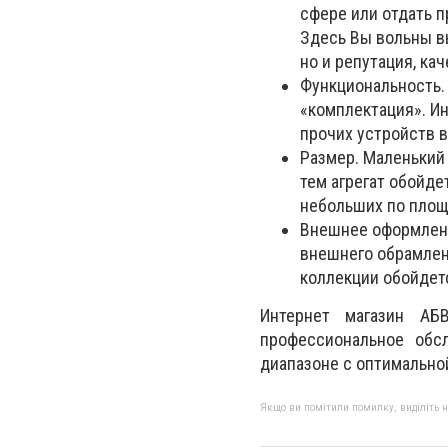
сфере или отдать 
Здесь Вы вольны вы
но и репутация, кач
Функциональность.
«комплектация». Ин
прочих устройств 
Размер. Маленький 
тем агрегат обойд
небольших по площ
Внешнее оформлени
внешнего обрамлен
коллекции обойдет
Интернет магазин АБ
профессиональное обс
диапазоне с оптимально
Якщо ви помітили помилку, виділіть нео