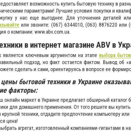
редоставляет возможность купить бытовую технику в разн
ническими параметрами! Лучшие условия покупки и квал
купку у нас еще выгоднее. Для уточнения деталей ил
азывайте
или звоните: (067) 6344010, (063) 8876220 или (
ия о компании: www.abv.com.ua.
ехники в интернет магазине
ABV в Укр
х является ключевым аргументом на этапе
выбора бытов
равильный подход, но факт остается фактом. Вывод об «
ожете сделать и сами, ориентируясь в вопросе ее формир
 цены бытовой техники в Украине оказыва
ие факторы:
аш онлайн маркет в Украине предлагает обширный каталог
ики для домашнего применения. От того решите вы купить 
 крупной техники, отдадите предпочтение компьютеру или
ся цена!
выбрать агрегат, изготовленный компаниями-гигантами в н