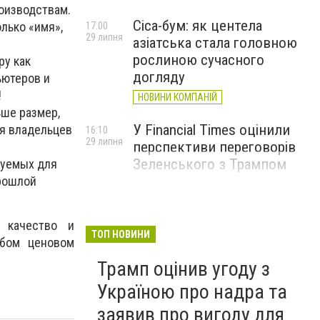
оизводствам.
Cica-бум: як центела
олько «имя»,
17:00
29 липня
азіатська стала головною
рослиною сучасного
ру как
догляду
ьютеров и
!
НОВИНИ КОМПАНІЙ
ьше размер,
У Financial Times оцінили
ля владельцев
16:10
29 липня
перспективи переговорів
Зеленського з Трампом
зуемых для
прошлой
 качество и
ТОП НОВИНИ
юбом ценовом
Трамп оцінив угоду з
Україною про надра та
заявив про вигоду для