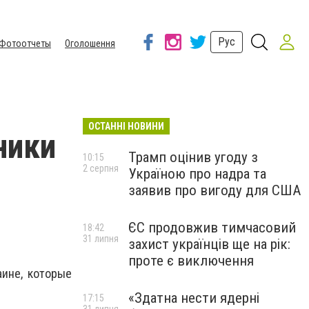
Рус
Фотоотчеты
Оголошення
ОСТАННІ НОВИНИ
ники
Трамп оцінив угоду з
10:15
2 серпня
Україною про надра та
заявив про вигоду для США
ЄС продовжив тимчасовий
18:42
31 липня
захист українців ще на рік:
проте є виключення
аине, которые
«Здатна нести ядерні
17:15