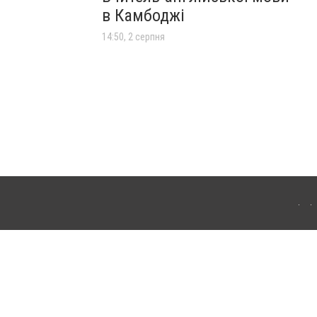
в Камбоджі
14:50, 2 серпня
лограда. Для інтернет-видань обов'язкове розміщення прямого, відкритого для
лама" публікуються на правах реклами.
ості
Правила сайту