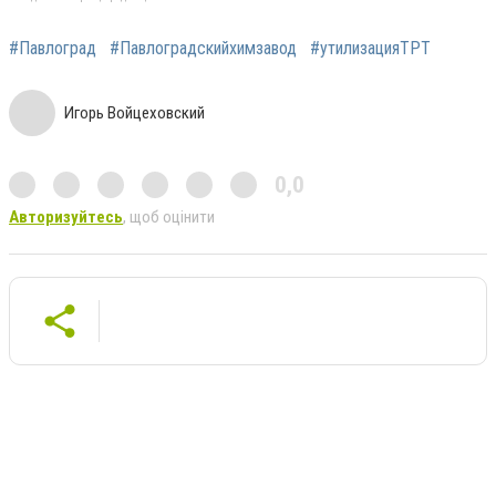
#Павлоград
#Павлоградскийхимзавод
#утилизацияТРТ
Игорь Войцеховский
0,0
Авторизуйтесь
, щоб оцінити