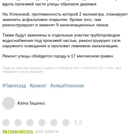
вдоль проезжей части улицы обрезали деревья.
На Успенской, протяженность которой 2 километра, планируют
заменить асфальтовое покрытие. Кроме того, там
реконструируют и заменят 9 канализационных люков.
Также будут заменены и отдельные участки трубопроводов
водоснабжения под проезжей частью, реконструируют сети
наружного освещения и проложат ливневою канализацию.
Ремонт улицы обойдется городу в 17 миллионов гривен.
Якщо ви помітили помилку, виділіть необхідний текст і натисніть Ctrl + Enter, щоб
повідомити про це редакцію
#Павлоград
#ремонт
#улицаУспенская
Алёна Тищенко
0,0
Авторизуйтесь
, щоб оцінити