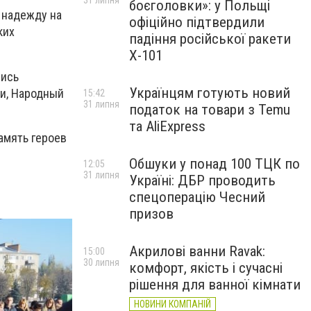
31 липня
боєголовки»: у Польщі
 надежду на
офіційно підтвердили
ких
падіння російської ракети
Х-101
лись
Українцям готують новий
ли, Народный
15:42
31 липня
податок на товари з Temu
та AliExpress
амять героев
Обшуки у понад 100 ТЦК по
12:05
31 липня
Україні: ДБР проводить
спецоперацію Чесний
призов
Акрилові ванни Ravak:
15:00
30 липня
комфорт, якість і сучасні
рішення для ванної кімнати
НОВИНИ КОМПАНІЙ