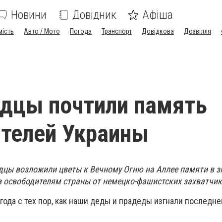
Новини
Довідник
Афіша
мість
Авто / Мото
Погода
Транспорт
Довідкова
Дозвілля
дцы почтили память
телей Украины
дцы возложили цветы к Вечному Огню на Аллее памяти в з
 освободителям страны от немецко-фашистских захватчик
года с тех пор, как наши деды и прадеды изгнали последне