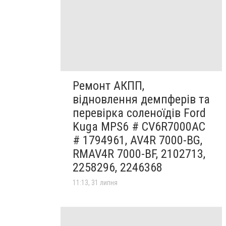
Ремонт АКПП,
відновлення демпферів та
перевірка соленоїдів Ford
Kuga MPS6 # CV6R7000AC
# 1794961, AV4R 7000-BG,
RMAV4R 7000-BF, 2102713,
2258296, 2246368
11:13, 31 липня