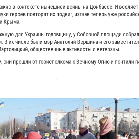
ажно в контексте нынешней войны на Донбассе. И вселяет
нуки героев повторят их подвиг, изгнав теперь уже российс
 и Крыма.
ажную для Украины годовщину, у Соборной площади собра
и. В их числе были мэр Анатолий Вершина и его заместите
Мартовицкий, общественные активисты и ветераны.
, они прошли от горисполкома к Вечному Огню и почтили п