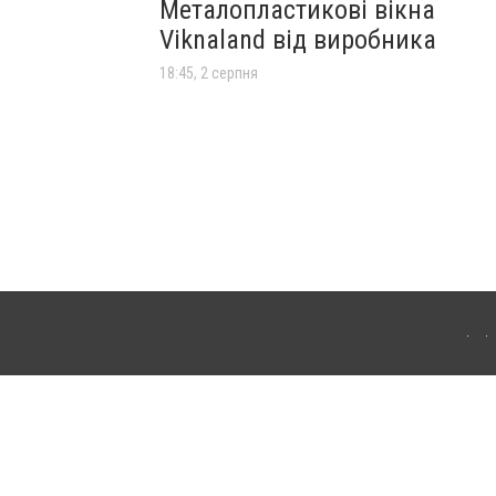
Металопластикові вікна
Viknaland від виробника
18:45, 2 серпня
лограда. Для інтернет-видань обов'язкове розміщення прямого, відкритого для
лама" публікуються на правах реклами.