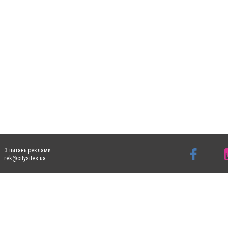
З питань реклами:
rek@citysites.ua
Допускається цитування матеріалів без отримання попередньої згоди 5632.com.ua за
пошукових систем гіперпосилання на цитовані статті не нижче другого абзацу в тек
Матеріали з плашками "Новини компаній", "Промо", "Партнерський матеріал", "Партнер