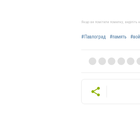
Якщо ви помітили помилку, виділіть нео
#Павлоград
#память
#вой