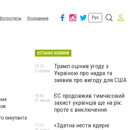
Рус
Фотоотчеты
Оголошення
ОСТАННІ НОВИНИ
Трамп оцінив угоду з
10:15
2 серпня
Україною про надра та
заявив про вигоду для США
ЄС продовжив тимчасовий
18:42
нак
31 липня
захист українців ще на рік:
ов.
проте є виключення
го оккупанта
«Здатна нести ядерні
17:15