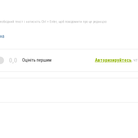
бхідний текст і натисніть Ctrl + Enter, щоб повідомити про це редакцію
на
0,0
Оцініть першим
Авторизируйтесь
, ч