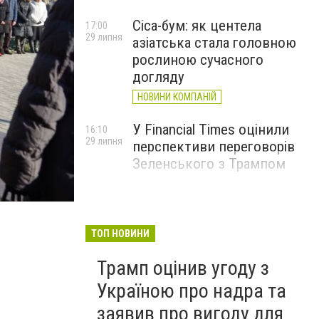
Cica-бум: як центела
17:00
29 липня
азіатська стала головною
рослиною сучасного
догляду
НОВИНИ КОМПАНІЙ
У Financial Times оцінили
16:10
29 липня
перспективи переговорів
Зеленського з Трампом
ТОП НОВИНИ
Трамп оцінив угоду з
Україною про надра та
заявив про вигоду для