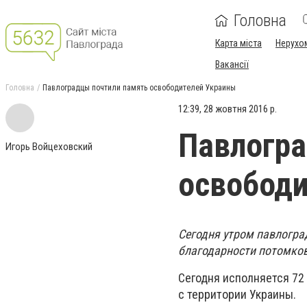
Головна
Карта міста
Нерухо
Вакансії
Головна
Павлоградцы почтили память освободителей Украины
12:39, 28 жовтня 2016 р.
Павлогра
Игорь Войцеховский
освободи
Сегодня утром павлогра
благодарности потомков
Сегодня исполняется 72 
с территории Украины.