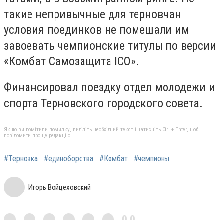
такие непривычные для терновчан
условия поединков не помешали им
завоевать чемпионские титулы по версии
«Комбат Самозащита ICO».
Финансировал поездку отдел молодежи и
спорта Терновского городского совета.
Якщо ви помітили помилку, виділіть необхідний текст і натисніть Ctrl + Enter, щоб
повідомити про це редакцію
#Терновка
#единоборства
#Комбат
#чемпионы
Игорь Войцеховский
0,0