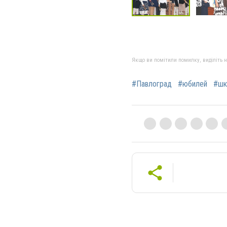
Якщо ви помітили помилку, виділіть нео
#Павлоград
#юбилей
#шк