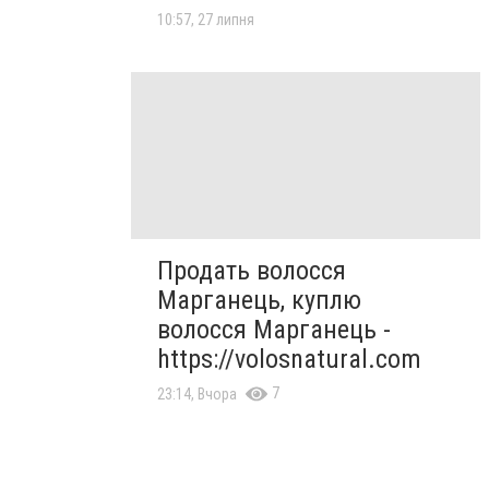
10:57, 27 липня
Продать волосся
Марганець, куплю
волосся Марганець -
https://volosnatural.com
7
23:14, Вчора