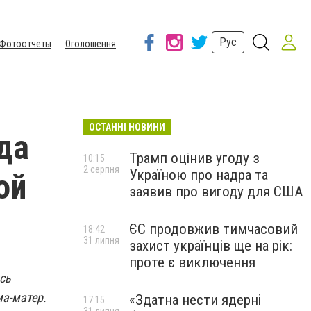
Рус
Фотоотчеты
Оголошення
ОСТАННІ НОВИНИ
да
Трамп оцінив угоду з
10:15
2 серпня
Україною про надра та
ой
заявив про вигоду для США
ЄС продовжив тимчасовий
18:42
31 липня
захист українців ще на рік:
проте є виключення
сь
ма-матер.
«Здатна нести ядерні
17:15