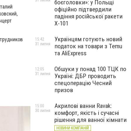
31 липня
боєголовки»: у Польщі
италий
офіційно підтвердили
ковский,
падіння російської ракети
нцерт
Х-101
Українцям готують новий
отрудников
15:42
31 липня
податок на товари з Temu
та AliExpress
Обшуки у понад 100 ТЦК по
12:05
31 липня
Україні: ДБР проводить
спецоперацію Чесний
призов
Акрилові ванни Ravak:
15:00
30 липня
комфорт, якість і сучасні
рішення для ванної кімнати
НОВИНИ КОМПАНІЙ