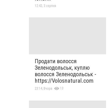
12:42, 3 серпня
Продати волосся
Зеленодольськ, куплю
волосся Зеленодольськ -
https://Volosnatural.com
13
23:14, Вчора