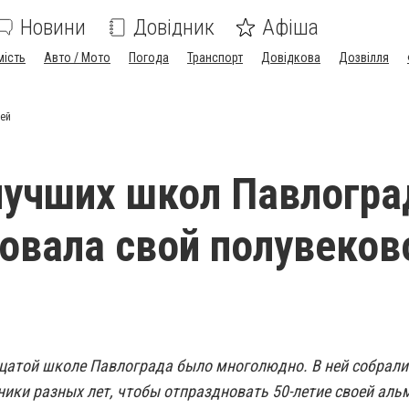
Новини
Довідник
Афіша
мість
Авто / Мото
Погода
Транспорт
Довідкова
Дозвілля
лей
лучших школ Павлогра
овала свой полувеков
цатой школе Павлограда было многолюдно. В ней собрали
ники разных лет, чтобы отпраздновать 50-летие своей аль