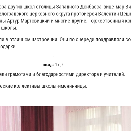
тора других школ столицы Западного Донбасса, вице-мэр В
влоградского церковного округа протоиерей Валентин Цеш
ны Артур Мартовицкий и многие другие. Торжественный ко
е школы.
и в отличном настроении. Они по очереди поздравляли с
одарки.
шклда 17_2
али грамотами и благодарностями директора и учителей.
ческие коллективы школы-именинницы.