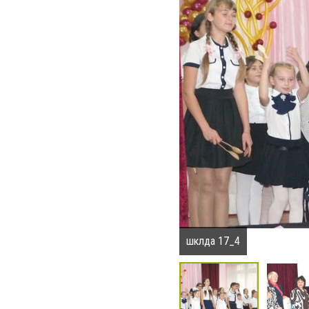
шклда 17_4