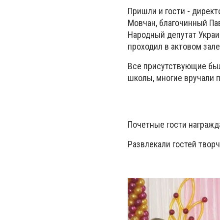
Пришли и гости - дирек
Мовчан, благочинный Па
Народный депутат Украи
проходил в актовом зал
Все присутствующие был
школы, многие вручали п
Почетные гости награжд
Развлекали гостей твор