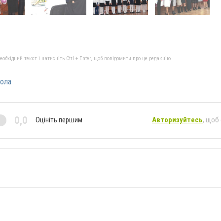
бхідний текст і натисніть Ctrl + Enter, щоб повідомити про це редакцію
ола
0,0
Оцініть першим
Авторизуйтесь
, щоб