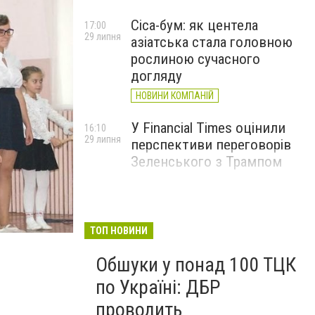
Cica-бум: як центела
17:00
29 липня
азіатська стала головною
рослиною сучасного
догляду
НОВИНИ КОМПАНІЙ
У Financial Times оцінили
16:10
29 липня
перспективи переговорів
Зеленського з Трампом
ТОП НОВИНИ
шклда 17_6
Обшуки у понад 100 ТЦК
по Україні: ДБР
проводить