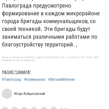
Павлограда предусмотрено
формирование в каждом микрорайоне
города бригады коммунальщиков, со
своей техникой. Эти бригады будут
заниматься различными работами по
благоустройству территорий. ,
Якщо ви помітили помилку, виділіть необхідний текст і натисніть Ctrl + Enter, щоб
повідомити про це редакцію
РАДИО "САМАРА"
#Павлоград
#коммуналка
#ВиталийМовчан
Игорь Войцеховский