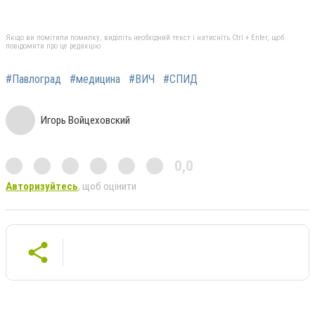
Якщо ви помітили помилку, виділіть необхідний текст і натисніть Ctrl + Enter, щоб
повідомити про це редакцію
#Павлоград
#медицина
#ВИЧ
#СПИД
Игорь Войцеховский
0,0
Авторизуйтесь
, щоб оцінити