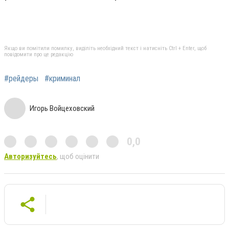
Якщо ви помітили помилку, виділіть необхідний текст і натисніть Ctrl + Enter, щоб
повідомити про це редакцію
#рейдеры
#криминал
Игорь Войцеховский
0,0
Авторизуйтесь
, щоб оцінити