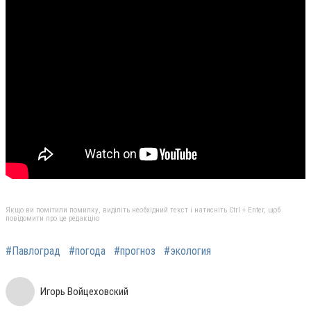
Якщо ви помітили помилку, виділіть необхідний текст і натисніть Ctrl + Enter, щоб
повідомити про це редакцію
#Павлоград
#погода
#прогноз
#экология
Игорь Войцеховский