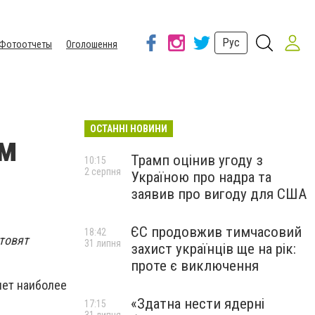
Рус
Фотоотчеты
Оголошення
ОСТАННІ НОВИНИ
ом
Трамп оцінив угоду з
10:15
2 серпня
Україною про надра та
заявив про вигоду для США
ЄС продовжив тимчасовий
18:42
товят
31 липня
захист українців ще на рік:
проте є виключення
яет наиболее
«Здатна нести ядерні
17:15