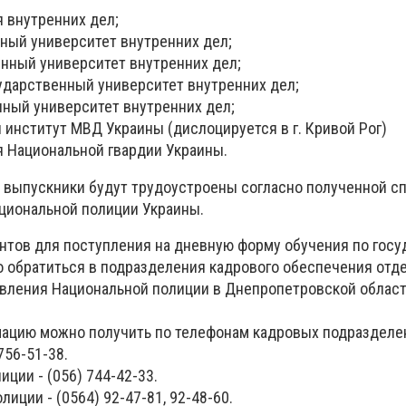
я внутренних дел;
ьный университет внутренних дел;
енный университет внутренних дел;
ударственный университет внутренних дел;
нный университет внутренних дел;
 институт МВД Украины (дислоцируется в г. Кривой Рог)
я Национальной гвардии Украины.
 выпускники будут трудоустроены согласно полученной с
ациональной полиции Украины.
тов для поступления на дневную форму обучения по гос
о обратиться в подразделения кадрового обеспечения отд
авления Национальной полиции в Днепропетровской област
ацию можно получить по телефонам кадровых подразделе
756-51-38.
иции - (056) 744-42-33.
иции - (0564) 92-47-81, 92-48-60.