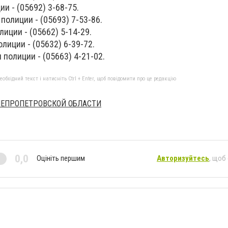
и - (05692) 3-68-75.
полиции - (05693) 7-53-86.
иции - (05662) 5-14-29.
лиции - (05632) 6-39-72.
 полиции - (05663) 4-21-02.
бхідний текст і натисніть Ctrl + Enter, щоб повідомити про це редакцію
НЕПРОПЕТРОВСКОЙ ОБЛАСТИ
0,0
Оцініть першим
Авторизуйтесь
, щоб