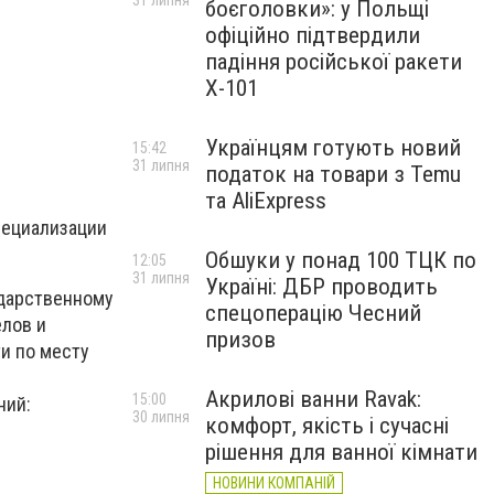
31 липня
боєголовки»: у Польщі
офіційно підтвердили
падіння російської ракети
Х-101
Українцям готують новий
15:42
31 липня
податок на товари з Temu
та AliExpress
пециализации
Обшуки у понад 100 ТЦК по
12:05
31 липня
Україні: ДБР проводить
ударственному
спецоперацію Чесний
елов и
призов
и по месту
Акрилові ванни Ravak:
15:00
ний:
30 липня
комфорт, якість і сучасні
рішення для ванної кімнати
НОВИНИ КОМПАНІЙ