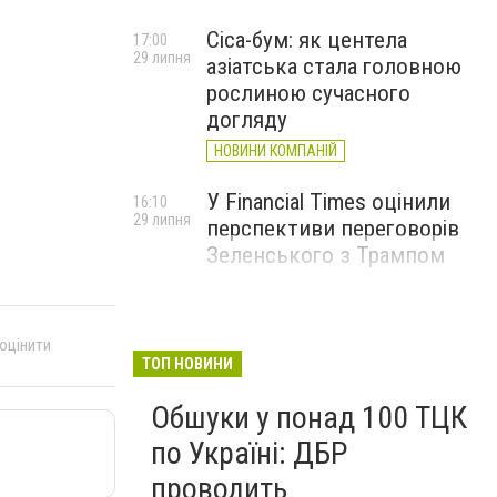
Cica-бум: як центела
17:00
29 липня
азіатська стала головною
рослиною сучасного
догляду
НОВИНИ КОМПАНІЙ
У Financial Times оцінили
16:10
29 липня
перспективи переговорів
Зеленського з Трампом
 оцінити
ТОП НОВИНИ
Обшуки у понад 100 ТЦК
по Україні: ДБР
проводить