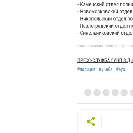
- Каменский отдел полици
- Новомосковский отдел 
- Никопольский отдел пол
- Павлоградский отдел по
- Синельниковский отдел
Якщо ви помітили помилку, виділіть нео
ПРЕСС-СЛУЖБА ГУНП В Д
#полиция
#учеба
#вуз