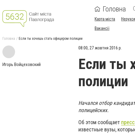
Головна
Карта міста
Нерухо
Вакансії
Головна
Если ты хочешь стать офицером полиции
08:00, 27 жовтня 2016 р.
Если ты 
Игорь Войцеховский
полиции
Начался отбор кандидат
полицейских.
Об этом сообщает
пресс
известные вузы, которы