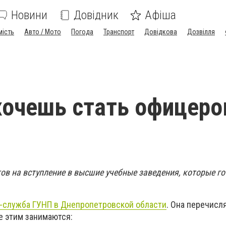
Новини
Довідник
Афіша
мість
Авто / Мото
Погода
Транспорт
Довідкова
Дозвілля
хочешь стать офицер
ов на вступление в высшие учебные заведения, которые го
-служба ГУНП в Днепропетровской области
. Она перечисл
е этим занимаются: