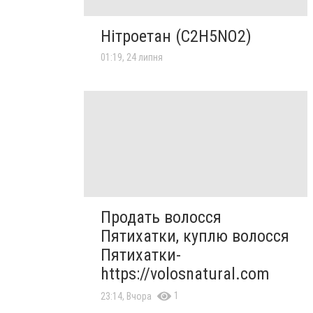
Нітроетан (C2H5NO2)
01:19, 24 липня
Продать волосся
Пятихатки, куплю волосся
Пятихатки-
https://volosnatural.com
1
23:14, Вчора