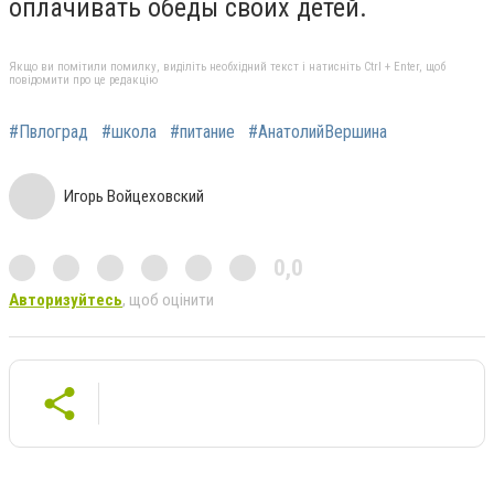
оплачивать обеды своих детей.
Якщо ви помітили помилку, виділіть необхідний текст і натисніть Ctrl + Enter, щоб
повідомити про це редакцію
#Пвлоград
#школа
#питание
#АнатолийВершина
Игорь Войцеховский
0,0
Авторизуйтесь
, щоб оцінити