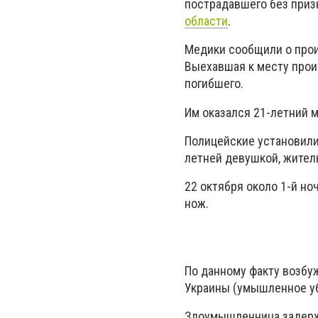
пострадавшего без приз
области
.
Медики сообщили о прои
Выехавшая к месту прои
погибшего.
Им оказался 21-летний 
Полицейские установили,
летней девушкой, жител
22 октября около 1-й но
нож.
По данному факту возбуж
Украины (умышленное уб
Злоумышленница задержа