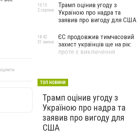
Трамп оцінив угоду з
10:15
2 серпня
Україною про надра та
заявив про вигоду для США
ЄС продовжив тимчасовий
18:42
31 липня
захист українців ще на рік:
проте є виключення
 оцінити
ТОП НОВИНИ
Трамп оцінив угоду з
Україною про надра та
заявив про вигоду для
США