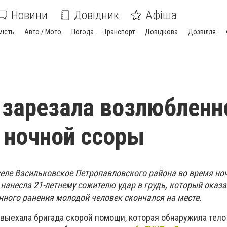
Новини
Довідник
Афіша
мість
Авто / Мото
Погода
Транспорт
Довідкова
Дозвілля
зарезала возлюбленн
 ночной ссоры
 селе Васильковское Петропавловского района во время но
нанесла 21-летнему сожителю удар в грудь, который оказ
нного ранения молодой человек скончался на месте.
выехала бригада скорой помощи, которая обнаружила тело