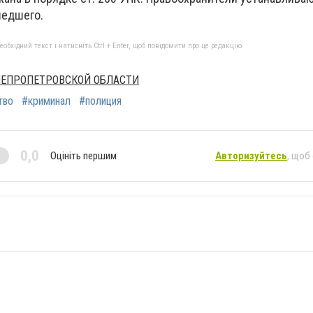
шедшего.
бхідний текст і натисніть Ctrl + Enter, щоб повідомити про це редакцію
НЕПРОПЕТРОВСКОЙ ОБЛАСТИ
тво
#криминал
#полиция
0,0
Оцініть першим
Авторизуйтесь
, щоб