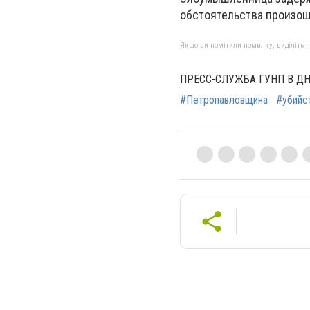
обстоятельства произо
Якщо ви помітили помилку, виділіть нео
ПРЕСС-СЛУЖБА ГУНП В Д
#Петропавловщина
#убийс