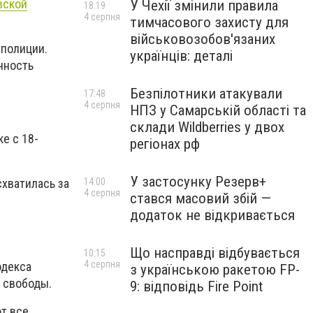
вской
У Чехії змінили правила
18:19
4 серпня
тимчасового захисту для
військовозобов'язаних
 полиции.
українців: деталі
чность
Безпілотники атакували
17:48
4 серпня
НПЗ у Самарській області та
склади Wildberries у двох
е с 18-
регіонах рф
У застосунку Резерв+
схватилась за
14:00
4 серпня
стався масовий збій —
додаток не відкривається
Що насправді відбувається
10:15
4 серпня
одекса
з українською ракетою FP-
 свободы.
9: відповідь Fire Point
т все