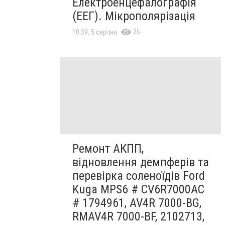
Електроенцефалографія
(ЕЕГ). Мікрополярізація
25
10:39, 5 серпня
Ремонт АКПП,
відновлення демпферів та
перевірка соленоїдів Ford
Kuga MPS6 # CV6R7000AC
# 1794961, AV4R 7000-BG,
RMAV4R 7000-BF, 2102713,