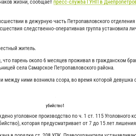
наков жизни, сообщает
пресс-служба ГУНП в Днепропетро
сшествии в дежурную часть Петропавловского отделения
сшествия следственно-оперативная группа установила ли
местный житель.
 что парень около 6 месяцев проживал в гражданском брак
ьницей села Самарское Петропавловского района.
чи между ними возникла ссора, во время которой девушка 
убийство1
дено уголовное производство по ч. 1 ст. 115 Уголовного к
ийство), которая предусматривает от 7 до 15 лет лишения
на в порядке ст. 208 УПК. Правоохранители устанавливаю