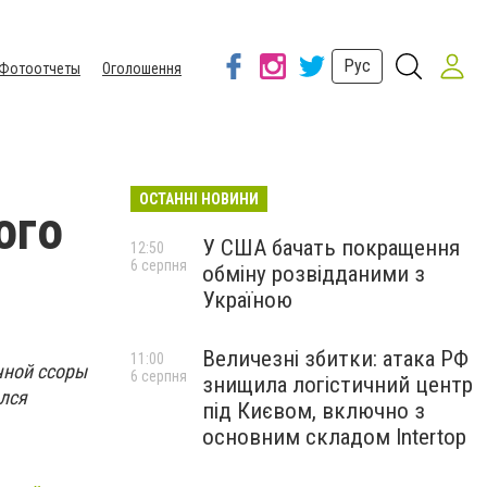
Рус
Фотоотчеты
Оголошення
ОСТАННІ НОВИНИ
ого
У США бачать покращення
12:50
6 серпня
обміну розвідданими з
Україною
Величезні збитки: атака РФ
11:00
чной ссоры
6 серпня
знищила логістичний центр
ался
під Києвом, включно з
основним складом Intertop