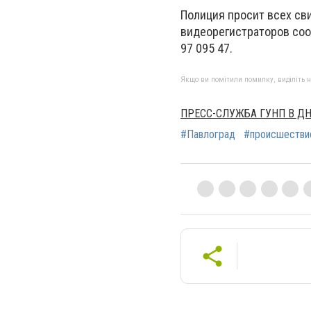
Полиция просит всех св
видеорегистраторов соо
97 095 47.
Якщо ви помітили помилку, виділіть нео
ПРЕСС-СЛУЖБА ГУНП В Д
#Павлоград
#происшестви