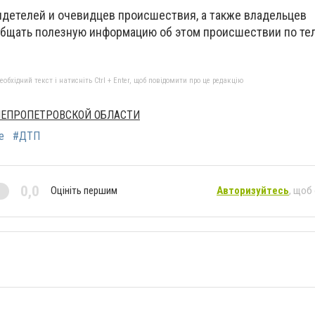
идетелей и очевидцев происшествия, а также владельцев
бщать полезную информацию об этом происшествии по тел
бхідний текст і натисніть Ctrl + Enter, щоб повідомити про це редакцію
НЕПРОПЕТРОВСКОЙ ОБЛАСТИ
е
#ДТП
0,0
Оцініть першим
Авторизуйтесь
, щоб