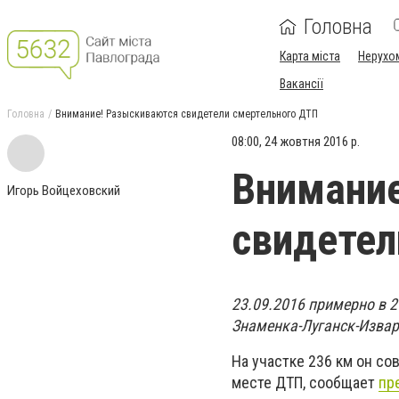
Головна
Карта міста
Нерухо
Вакансії
Головна
Внимание! Разыскиваются свидетели смертельного ДТП
08:00, 24 жовтня 2016 р.
Внимани
Игорь Войцеховский
свидетел
23.09.2016 примерно в 2
Знаменка-Луганск-Извар
На участке 236 км он со
месте ДТП, сообщает
пр