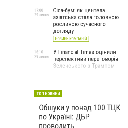
Cica-бум: як центела
17:00
29 липня
азіатська стала головною
рослиною сучасного
догляду
НОВИНИ КОМПАНІЙ
У Financial Times оцінили
16:10
29 липня
перспективи переговорів
Зеленського з Трампом
ТОП НОВИНИ
Обшуки у понад 100 ТЦК
по Україні: ДБР
проводить