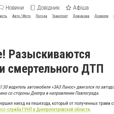
Новини
Довідник
Афіша
мість
Авто / Мото
Погода
Транспорт
Довідкова
Дозвілля
е! Разыскиваются
и смертельного ДТП
1:30 водитель автомобиля «ЗАЗ Ланос» двигался по автод
ино со стороны Днепра в направлении Павлограда.
вершил наезд на пешехода, который от полученных травм с
есс-служба ГУНП в Днепропетровской области
.