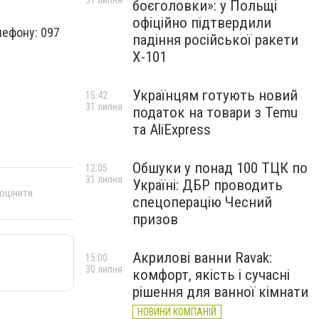
31 липня
боєголовки»: у Польщі
офіційно підтвердили
ефону: 097
падіння російської ракети
Х-101
Українцям готують новий
15:42
31 липня
податок на товари з Temu
та AliExpress
Обшуки у понад 100 ТЦК по
12:05
31 липня
Україні: ДБР проводить
 оцінити
спецоперацію Чесний
призов
Акрилові ванни Ravak:
15:00
30 липня
комфорт, якість і сучасні
рішення для ванної кімнати
НОВИНИ КОМПАНІЙ