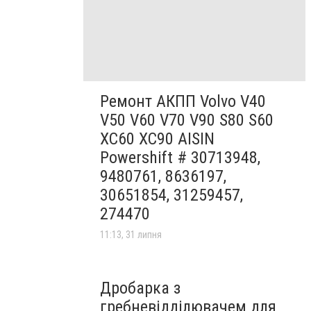
Ремонт АКПП Volvo V40
V50 V60 V70 V90 S80 S60
XC60 XC90 AISIN
Powershift # 30713948,
9480761, 8636197,
30651854, 31259457,
274470
11:13, 31 липня
Дробарка з
гребневідділювачем для