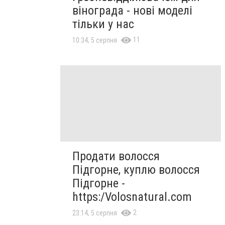
вінограда - нові моделі
тільки у нас
11
10:34, 5 серпня
Продати волосся
Підгорне, куплю волосся
Підгорне -
https:/Volosnatural.com
2
23:14, 5 серпня