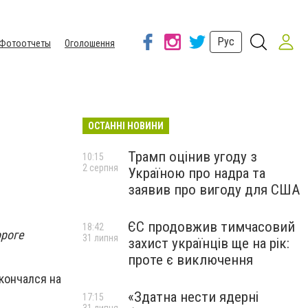
Рус
Фотоотчеты
Оголошення
ОСТАННІ НОВИНИ
Трамп оцінив угоду з
10:15
2 серпня
Україною про надра та
заявив про вигоду для США
ЄС продовжив тимчасовий
18:42
ороге
31 липня
захист українців ще на рік:
проте є виключення
кончался на
«Здатна нести ядерні
17:15