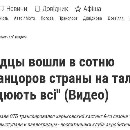
Новини
Довідник
Афіша
мість
Авто / Мото
Погода
Транспорт
Довідкова
Дозвілля
юють всі" (Видео)
дцы вошли в сотню
анцоров страны на та
цюють всі" (Видео)
нале СТБ транслировался харьковский кастинг 9-го сезона
выступали и павлоградцы - воспитанники клуба акробитиче