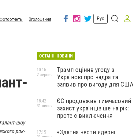
Рус
Фотоотчеты
Оголошення
ОСТАННІ НОВИНИ
Трамп оцінив угоду з
10:15
2 серпня
Україною про надра та
лант-
заявив про вигоду для США
ЄС продовжив тимчасовий
18:42
31 липня
захист українців ще на рік:
проте є виключення
 талант-шоу
ского рок-
«Здатна нести ядерні
17:15