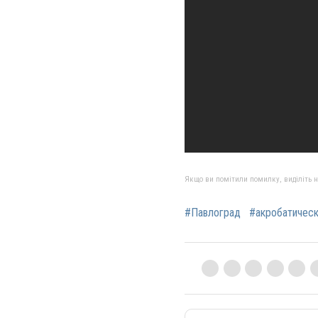
Якщо ви помітили помилку, виділіть нео
#Павлоград
#акробатическ