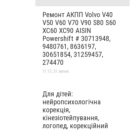
Ремонт АКПП Volvo V40
V50 V60 V70 V90 S80 S60
XC60 XC90 AISIN
Powershift # 30713948,
9480761, 8636197,
30651854, 31259457,
274470
11:13, 31 липня
Для дітей:
нейропсихологічна
корекція,
кінезіотейпування,
логопед, корекційний