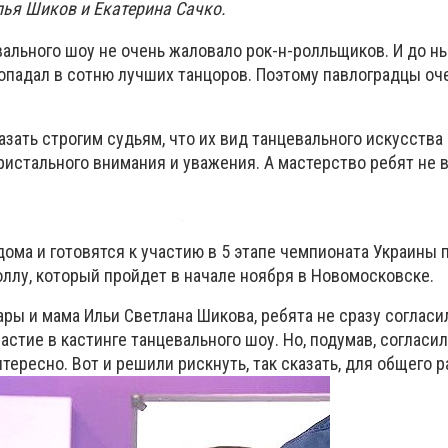
ья Шиков и Екатерина Сачко.
вального шоу не очень жаловало рок-н-ролльщиков. И до 
попадал в сотню лучших танцоров. Поэтому павлоградцы оч
азать строгим судьям, что их вид танцевального искусства
пристального внимания и уважения. А мастерство ребят не
дома и готовятся к участию в 5 этапе чемпионата Украины 
оллу, который пройдет в начале ноября в Новомосковске.
ары и мама Ильи Светлана Шикова, ребята не сразу согласи
стие в кастинге танцевального шоу. Но, подумав, согласи
тересно. Вот и решили рискнуть, так сказать, для общего р