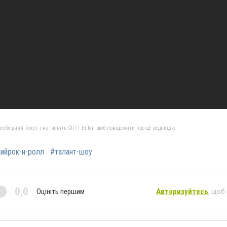
бхідний текст і натисніть Ctrl + Enter, щоб повідомити про це редакцію
ийрок-н-ролл
#талант-шоу
0,0
Оцініть першим
Авторизуйтесь
, щоб