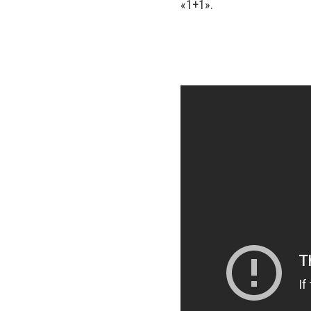
«1+1».