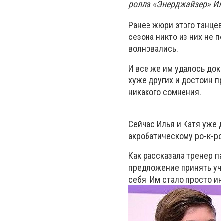
ролла «Энерджайзер» Ил
Ранее жюри этого танце
сезона никто из них не 
волновались.
И все же им удалось док
хуже других и достоин 
никакого сомнения.
Сейчас Илья и Катя уже 
акробатическому ро-к-р
Как рассказала тренер п
предложение принять уча
себя. Им стало просто ин