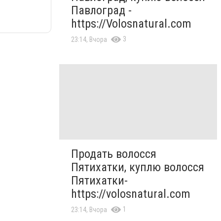
Павлоград -
https://Volosnatural.com
3
23:14, Вчора
Продать волосся
Пятихатки, куплю волосся
Пятихатки-
https://volosnatural.com
1
23:14, Вчора