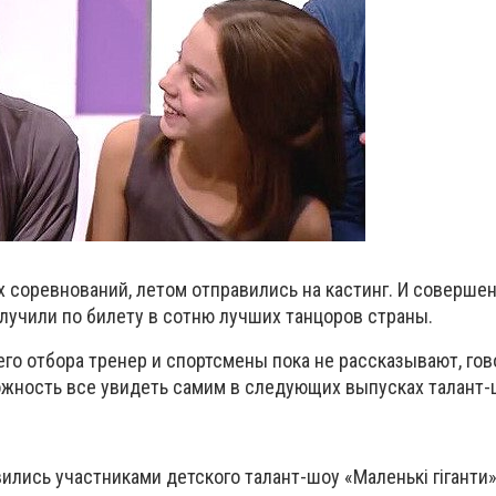
х соревнований, летом отправились на кастинг. И соверше
лучили по билету в сотню лучших танцоров страны.
го отбора тренер и спортсмены пока не рассказывают, гово
жность все увидеть самим в следующих выпусках талант-
ились участниками детского талант-шоу «Маленькi гiганти»