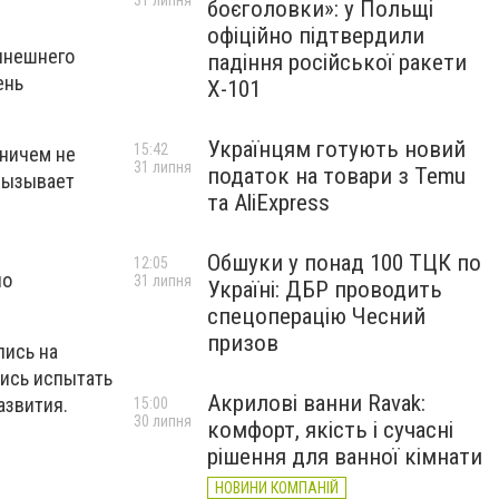
31 липня
боєголовки»: у Польщі
офіційно підтвердили
нынешнего
падіння російської ракети
ень
Х-101
Українцям готують новий
15:42
 ничем не
31 липня
податок на товари з Temu
 вызывает
та AliExpress
Обшуки у понад 100 ТЦК по
12:05
по
31 липня
Україні: ДБР проводить
спецоперацію Чесний
призов
лись на
лись испытать
Акрилові ванни Ravak:
азвития.
15:00
30 липня
комфорт, якість і сучасні
рішення для ванної кімнати
НОВИНИ КОМПАНІЙ