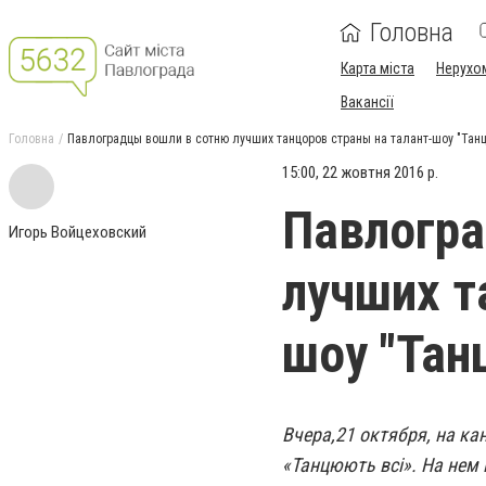
Головна
Карта міста
Нерухо
Вакансії
Головна
Павлоградцы вошли в сотню лучших танцоров страны на талант-шоу "Танц
15:00, 22 жовтня 2016 р.
Павлогра
Игорь Войцеховский
лучших т
шоу "Тан
Вчера,21 октября, на ка
«Танцюють всi». На нем 