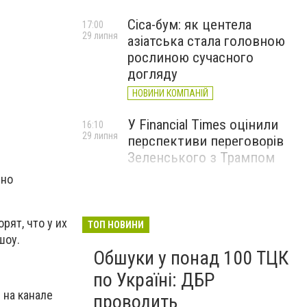
Cica-бум: як центела
17:00
29 липня
азіатська стала головною
рослиною сучасного
догляду
НОВИНИ КОМПАНІЙ
У Financial Times оцінили
16:10
29 липня
перспективи переговорів
Зеленського з Трампом
нно
рят, что у их
ТОП НОВИНИ
шоу.
Обшуки у понад 100 ТЦК
по Україні: ДБР
 на канале
проводить