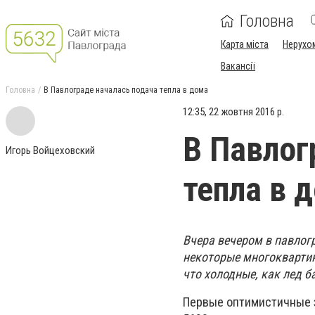
Головна
Карта міста
Нерухо
Вакансії
Головна
В Павлограде началась подача тепла в дома
12:35, 22 жовтня 2016 р.
В Павлог
Игорь Войцеховский
тепла в 
Вчера вечером в павлогр
некоторые многоквартин
что холодные, как лед б
Первые оптимистичные з