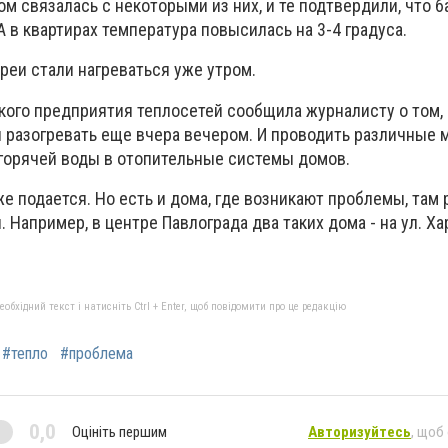
ом связалась с некоторыми из них, и те подтвердили, что б
А в квартирах температура повысилась на 3-4 градуса.
реи стали нагреваться уже утром.
кого предприятия теплосетей сообщила журналисту о том, 
и разогревать еще вчера вечером. И проводить различные
горячей воды в отопительные системы домов.
же подается. Но есть и дома, где возникают проблемы, там
 Например, в центре Павлограда два таких дома - на ул. Х
бхідний текст і натисніть Ctrl + Enter, щоб повідомити про це редакцію
#тепло
#проблема
0,0
Оцініть першим
Авторизуйтесь
, щоб