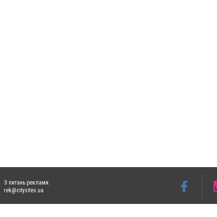
З питань реклами:
rek@citysites.ua
Допускається цитування матеріалів без отримання попередньої згоди 5632.com.ua за