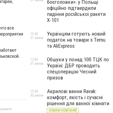
31 липня
атареи,
боєголовки»: у Польщі
офіційно підтвердили
падіння російської ракети
Х-101
что все
Українцям готують новий
 мероприятия
15:42
31 липня
податок на товари з Temu
та AliExpress
 работают
арьковской.
Обшуки у понад 100 ТЦК по
12:05
31 липня
Україні: ДБР проводить
спецоперацію Чесний
призов
Акрилові ванни Ravak:
15:00
30 липня
комфорт, якість і сучасні
рішення для ванної кімнати
 оцінити
НОВИНИ КОМПАНІЙ