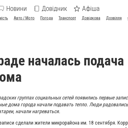
Новини
Довідник
Афіша
мість
Авто / Мото
Погода
Транспорт
Довідкова
Дозвілля
раде началась подача
дома
адских группах социальных сетей появились первые записи
ые дома города начали подавать тепло. Люди радовались
атареи, начали нагреваться.
аписи сделали жители микрорайона им. 18 сентября. Кор