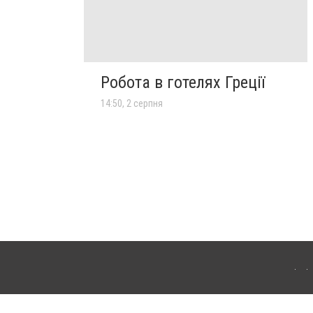
Робота в готелях Греції
14:50, 2 серпня
лограда. Для інтернет-видань обов'язкове розміщення прямого, відкритого для