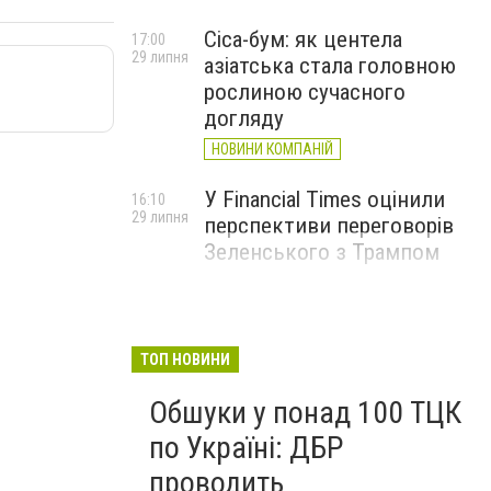
Cica-бум: як центела
17:00
29 липня
азіатська стала головною
рослиною сучасного
догляду
НОВИНИ КОМПАНІЙ
У Financial Times оцінили
16:10
29 липня
перспективи переговорів
Зеленського з Трампом
ТОП НОВИНИ
Обшуки у понад 100 ТЦК
по Україні: ДБР
проводить