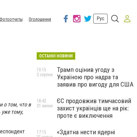
Рус
Фотоотчеты
Оголошення
ОСТАННІ НОВИНИ
Трамп оцінив угоду з
10:15
2 серпня
Україною про надра та
заявив про вигоду для США
ЄС продовжив тимчасовий
18:42
 о том, что в
31 липня
захист українців ще на рік:
 уже тому,
проте є виключення
респондент
«Здатна нести ядерні
17:15