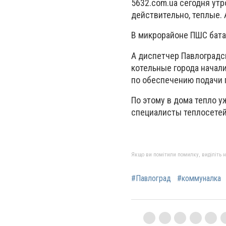
5632.com.ua сегодня утр
действительно, теплые. 
В микрорайоне ПШС бата
А диспетчер Павлоградс
котельные города начал
по обеспечению подачи 
По этому в дома тепло у
специалисты теплосетей.
Якщо ви помітили помилку, виділіть нео
#Павлоград
#коммуналка