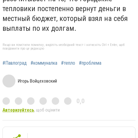
тепловики постепенно вернут деньги в
местный бюджет, который взял на себя
выплаты по их долгам.
Якщо ви помітили помилку, виділіть необхідний текст і натисніть Ctrl + Enter, щоб
повідомити про це редакцію
#Павлоград
#коммуналка
#тепло
#проблема
Игорь Войцеховский
0,0
Авторизуйтесь
, щоб оцінити