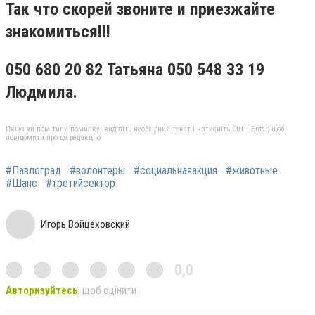
Так что скорей звоните и приезжайте
знакомиться!!!
050 680 20 82 Татьяна 050 548 33 19
Людмила.
Якщо ви помітили помилку, виділіть необхідний текст і натисніть Ctrl + Enter, щоб
повідомити про це редакцію
#Павлоград
#волонтеры
#социальнаяакция
#животные
#Шанс
#третийсектор
Игорь Войцеховский
0,0
Авторизуйтесь
, щоб оцінити