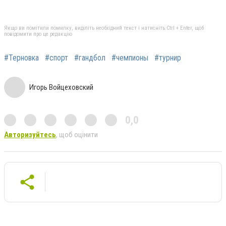
Якщо ви помітили помилку, виділіть необхідний текст і натисніть Ctrl + Enter, щоб
повідомити про це редакцію
#Терновка
#спорт
#гандбол
#чемпионы
#турнир
Игорь Войцеховский
0,0
Авторизуйтесь
, щоб оцінити