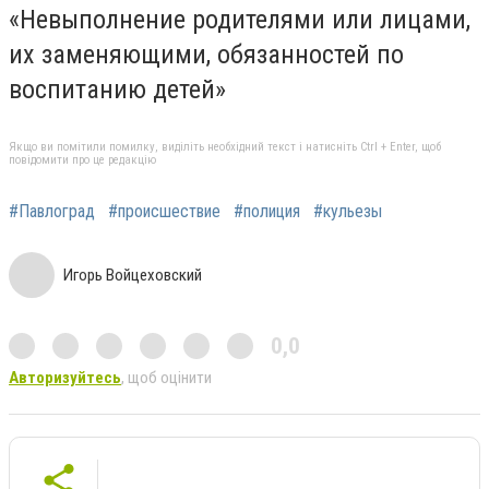
«Невыполнение родителями или лицами,
их заменяющими, обязанностей по
воспитанию детей»
Якщо ви помітили помилку, виділіть необхідний текст і натисніть Ctrl + Enter, щоб
повідомити про це редакцію
#Павлоград
#происшествие
#полиция
#кульезы
Игорь Войцеховский
0,0
Авторизуйтесь
, щоб оцінити