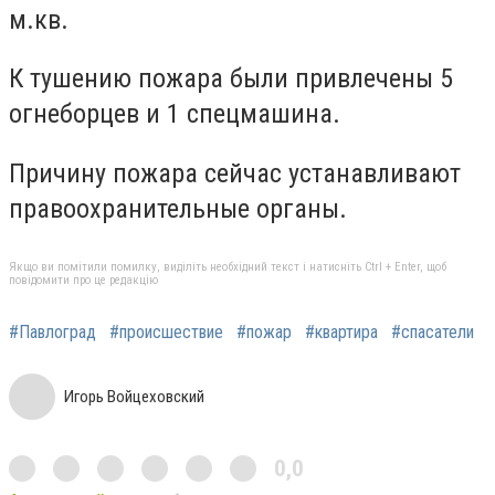
м.кв.
К тушению пожара были привлечены 5
огнеборцев и 1 спецмашина.
Причину пожара сейчас устанавливают
правоохранительные органы.
Якщо ви помітили помилку, виділіть необхідний текст і натисніть Ctrl + Enter, щоб
повідомити про це редакцію
#Павлоград
#происшествие
#пожар
#квартира
#спасатели
Игорь Войцеховский
0,0