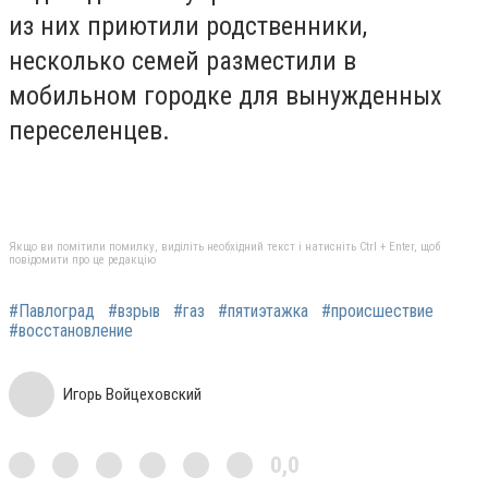
из них приютили родственники,
несколько семей разместили в
мобильном городке для вынужденных
переселенцев.
Якщо ви помітили помилку, виділіть необхідний текст і натисніть Ctrl + Enter, щоб
повідомити про це редакцію
#Павлоград
#взрыв
#газ
#пятиэтажка
#происшествие
#восстановление
Игорь Войцеховский
0,0