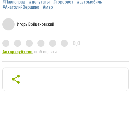
#Павлоград
#депутаты
#горсовет
#автомобиль
#АнатолийВершина
#мэр
Игорь Войцеховский
0,0
Авторизуйтесь
, щоб оцінити