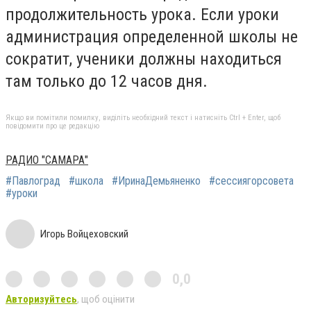
продолжительность урока. Если уроки
администрация определенной школы не
сократит, ученики должны находиться
там только до 12 часов дня.
Якщо ви помітили помилку, виділіть необхідний текст і натисніть Ctrl + Enter, щоб
повідомити про це редакцію
РАДИО "САМАРА"
#Павлоград
#школа
#ИринаДемьяненко
#сессиягорсовета
#уроки
Игорь Войцеховский
0,0
Авторизуйтесь
, щоб оцінити