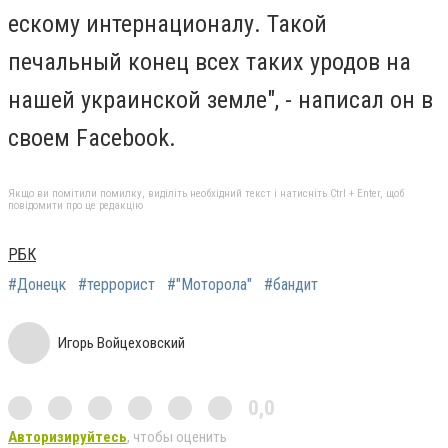
ескому интернационалу. Такой
печальный конец всех таких уродов на
нашей украинской земле", - написал он в
своем Facebook.
Якщо ви помітили помилку, виділіть необхідний текст і натисніть Ctrl + Enter, щоб
повідомити про це редакцію
РБК
#Донецк
#террорист
#"Моторола"
#бандит
Игорь Войцеховский
0,0
Авторизируйтесь
, чтобы оценить